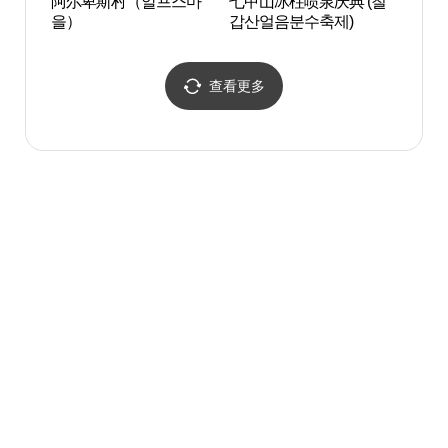
阿尔卑斯村（알프스마
七甲山冰柱喷泉庆典 (칠
麻谷
을）
갑산얼음분수축제)
织世
사[
산]）
查看更多