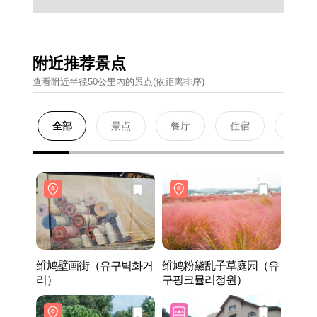
附近推荐景点
查看附近半径50公里內的景点(依距离排序)
全部
景点
餐厅
住宿
购物
维鸠壁画街（유구벽화거
维鸠粉黛乱子草庭园（유
维鸠
리）
구핑크뮬리정원）
리）