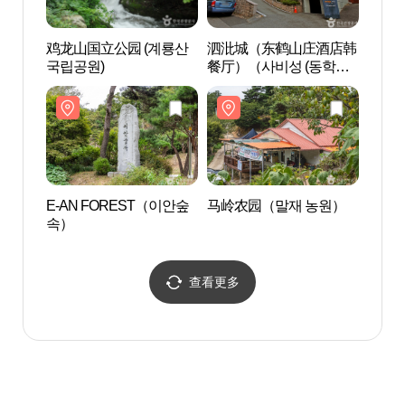
鸡龙山国立公园 (계룡산
泗沘城（东鹤山庄酒店韩
E-A
국립공원)
餐厅）（사비성 (동학산
속）
장호텔 한식당)）
E-AN FOREST（이안숲
马岭农园（말재 농원）
韩国
속）
자연
查看更多