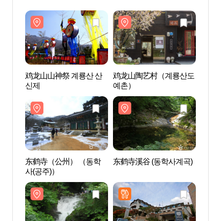
鸡龙山山神祭 계룡산 산
鸡龙山陶艺村（계룡산도
鸡龙
신제
예촌）
예촌
东鹤寺（公州） （동학
东鹤寺溪谷 (동학사계곡)
东鹤寺
사(공주)）