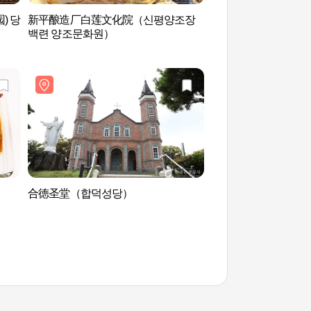
) 당
新平酿造厂白莲文化院（신평양조장
插桥湖游乐场（삽교
백련 양조문화원）
合徳圣堂（합덕성당）
松山圣地 (솔뫼성지)