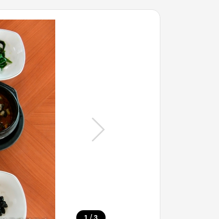
/
1
3