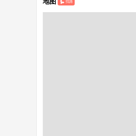
地图
找路