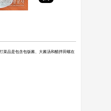
打菜品是包含包饭酱、大酱汤和醋拌田螺在