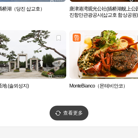
插桥湖（당진 삽교호）
唐津港湾观光公社(插桥湖舰上公园
진항만관광공사(삽교호 함상공원)
地 (솔뫼성지)
MonteBianco（몬테비안코）
查看更多