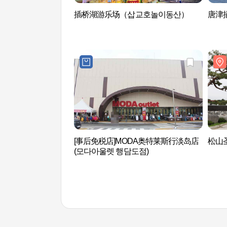
插桥湖游乐场（삽교호놀이동산）
唐津
[事后免税店]MODA奥特莱斯行淡岛店
松山圣
(모다아울렛 행담도점)