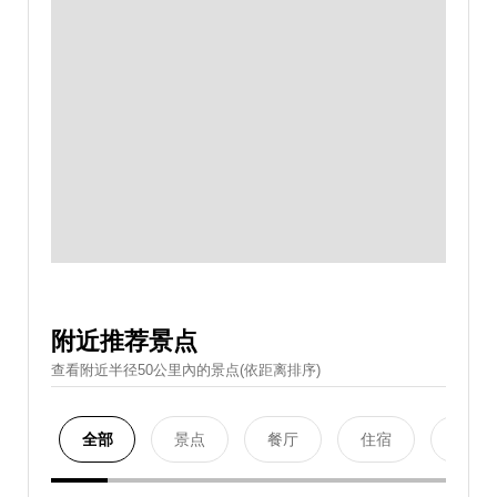
附近推荐景点
查看附近半径50公里內的景点(依距离排序)
全部
景点
餐厅
住宿
购物