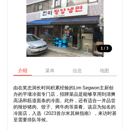
/
1
3
介绍
菜单
信息
地图
由在奖忠洞长时间积累经验的Lim Segwon主厨创
办的平壤冷面专门店，招牌菜品是能够享用到清爽
高汤和筋道面条的冷面。此外，还有适合一并品尝
的辣炒猪肉、饺子、烤牛肉等菜肴。该店为知名的
冷面店，入选《2023首尔米其林指南》，来访时甚
至需要排队等候。