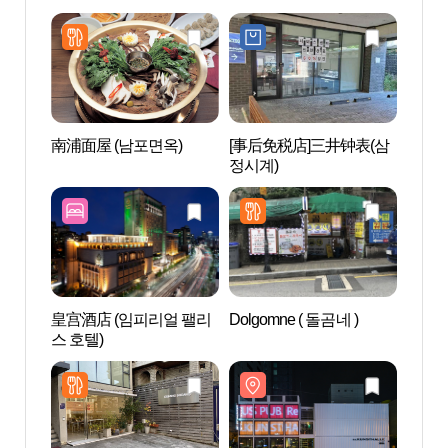
南浦面屋 (남포면옥)
[事后免税店]三井钟表(삼
SJ ku
정시계)
SJ쿤
皇宫酒店 (임피리얼 팰리
Dolgomne ( 돌곰네 )
现代
스 호텔)
店 (
울)