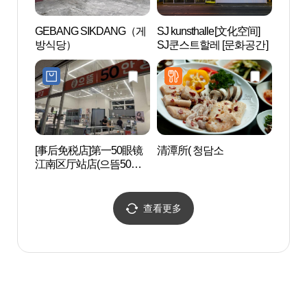
GEBANG SIKDANG（게
SJ kunsthalle[文化空间]
湖林博
방식당）
SJ쿤스트할레 [문화공간]
림박물
[事后免税店]第一50眼镜
清潭所( 청담소
岛山安
江南区厅站店(으뜸50안
안창호
경 강남구청역점)
查看更多