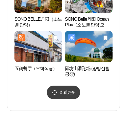
SONO BELLE丹阳（소노
SONO Belle丹阳 Ocean
岛潭
벨 단양）
Play（소노벨 단양 오션
플레이）
五鹤餐厅（오학식당）
阳坊山滑翔场 (양방산활
丹阳垂
공장)
양 수
查看更多