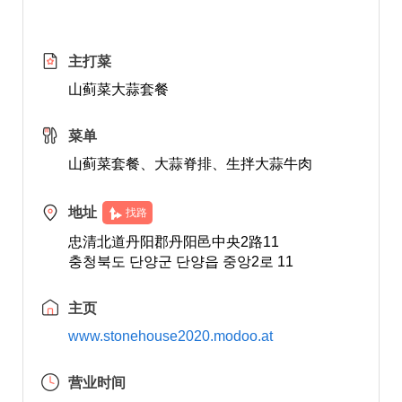
主打菜
山蓟菜大蒜套餐
菜单
山蓟菜套餐、大蒜脊排、生拌大蒜牛肉
地址
找路
忠清北道丹阳郡丹阳邑中央2路11
충청북도 단양군 단양읍 중앙2로 11
主页
www.stonehouse2020.modoo.at
营业时间