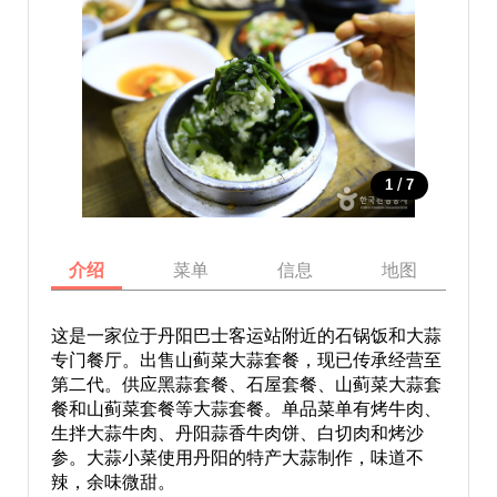
/
1
7
介绍
菜单
信息
地图
这是一家位于丹阳巴士客运站附近的石锅饭和大蒜
专门餐厅。出售山蓟菜大蒜套餐，现已传承经营至
第二代。供应黑蒜套餐、石屋套餐、山蓟菜大蒜套
餐和山蓟菜套餐等大蒜套餐。单品菜单有烤牛肉、
生拌大蒜牛肉、丹阳蒜香牛肉饼、白切肉和烤沙
参。大蒜小菜使用丹阳的特产大蒜制作，味道不
辣，余味微甜。