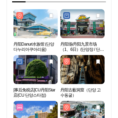
丹阳Danuri水族馆 (단양
丹阳场/丹阳九景市场
丹阳D
다누리아쿠아리움)
（1、6日）(단양장 / 단양
다누
구경시장 (1, 6일))
[事后免税店]CU丹阳Star
丹阳古薮洞窟（단양 고
SONO
店(CU 단양스타점)
수동굴）
Pla
플레