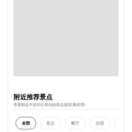
附近推荐景点
查看附近半径50公里內的景点(依距离排序)
全部
景点
餐厅
住宿
购物