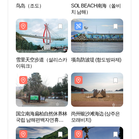
鸟岛（조도）
SOL BEACH南海（쏠비
鸟岛
치 남해）
雪里天空步道（설리스카
项岛防波堤 (항도방파제)
国立
이워크）
국립
림
国立南海扁柏自然休养林
尚州银沙滩海边 (상주은
南海
국립 남해편백자연휴양
모래비치)
보물
림