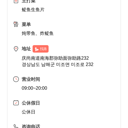
主打菜
鳀鱼生鱼片
菜单
炖带鱼、炸鳀鱼
地址
找路
庆尚南道南海郡弥助面弥助路232
경상남도 남해군 미조면 미조로 232
营业时间
09:00~20:00
公休假日
公休日
咨询电话