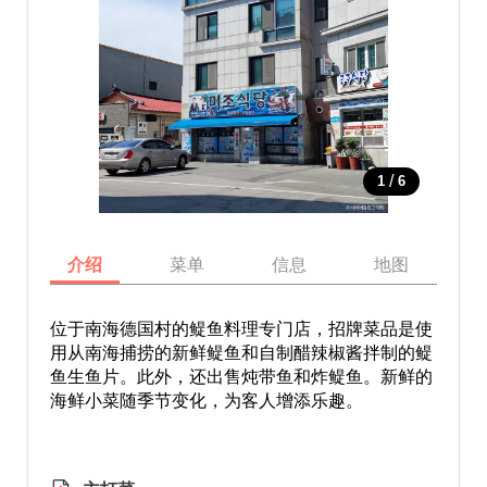
/
1
6
介绍
菜单
信息
地图
位于南海德国村的鳀鱼料理专门店，招牌菜品是使
用从南海捕捞的新鲜鳀鱼和自制醋辣椒酱拌制的鳀
鱼生鱼片。此外，还出售炖带鱼和炸鳀鱼。新鲜的
海鲜小菜随季节变化，为客人增添乐趣。