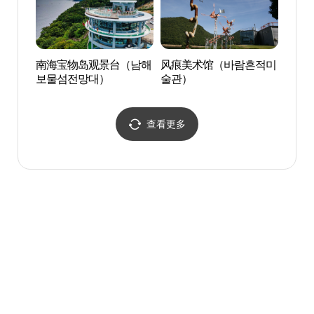
南海宝物岛观景台（남해
风痕美术馆（바람흔적미
南海
보물섬전망대）
술관）
해 물
查看更多