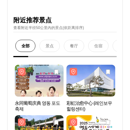
附近推荐景点
查看附近半径50公里內的景点(依距离排序)
全部
景点
餐厅
住宿
购物
永同葡萄庆典 영동 포도
彩虹治愈中心 (레인보우
彩虹治
축제
힐링센터)
힐링센