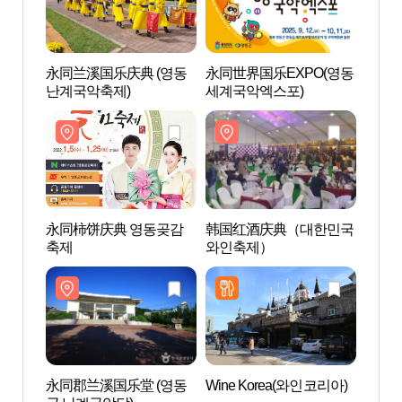
永同兰溪国乐庆典 (영동
永同世界国乐EXPO(영동
兰溪国
난계국악축제)
세계국악엑스포)
악박물
永同柿饼庆典 영동곶감
韩国红酒庆典（대한민국
月留
축제
와인축제）
류봉(
永同郡兰溪国乐堂 (영동
Wine Korea(와인코리아)
国立跆