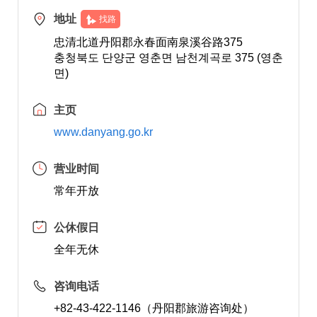
地址
找路
忠清北道丹阳郡永春面南泉溪谷路375
충청북도 단양군 영춘면 남천계곡로 375 (영춘
면)
主页
www.danyang.go.kr
营业时间
常年开放
公休假日
全年无休
咨询电话
+82-43-422-1146（丹阳郡旅游咨询处）