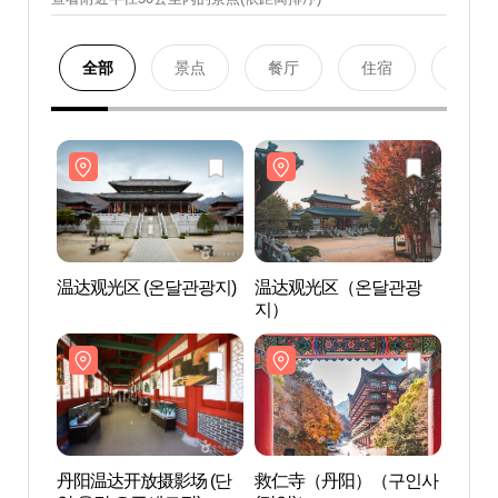
全部
景点
餐厅
住宿
购物
温达观光区 (온달관광지)
温达观光区（온달관광
温达观
지）
丹阳温达开放摄影场 (단
救仁寺（丹阳）（구인사
丹阳温