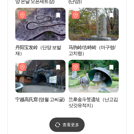
양 온달 오픈세트장)
(단양)）
양 온
丹阳宝发岭（단양 보발
马驹岭/古峙岭（마구령/
丹阳
재）
고치령）
재）
宁越高氏窟 (영월 고씨굴)
兰皋金斗笠遗址（난고김
宁越高
삿갓유적지）
查看更多