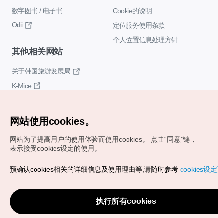
数字图书 / 电子书
Cookie的说明
Odii
定位服务使用条款
个人位置信息处理方针
其他相关网站
关于韩国旅游发展局
K-Mice
网站使用cookies。
网站为了提高用户的使用体验而使用cookies。
点击“同意"键，
表示接受cookies设定的使用。
Copyrights (c) 韩国旅游发展局版权所有
预确认cookies相关的详细信息及使用理由等,请随时参考
cookies设
如有相关疑问或建议，欢迎来信。
VISITKOREA官方邮箱
chnsim@knto.or.kr
执行所有cookies