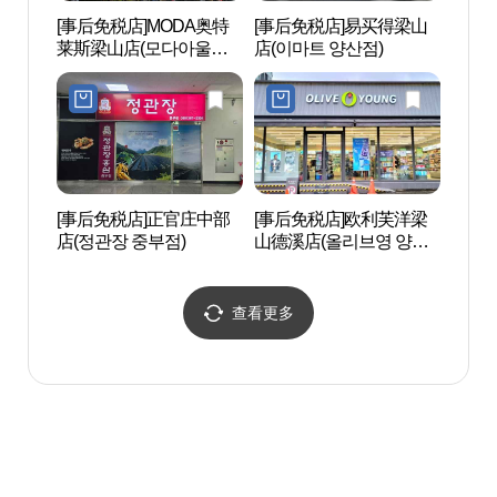
[事后免税店]MODA奥特
[事后免税店]易买得梁山
通度
莱斯梁山店(모다아울렛
店(이마트 양산점)
织世界
양산점)
[유네
[事后免税店]正官庄中部
[事后免税店]欧利芙洋梁
梵鱼寺
店(정관장 중부점)
山德溪店(올리브영 양산
산))
덕계점)
查看更多