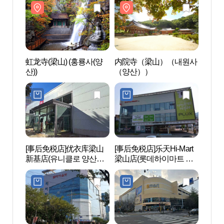
虹龙寺(梁山) (홍룡사(양
内院寺（梁山）（내원사
虹龙寺
산))
（양산））
산))
[事后免税店]优衣库梁山
[事后免税店]乐天Hi-Mart
弘法寺
新基店(유니클로 양산신
梁山店(롯데하이마트 양
산)
기점)
산점)