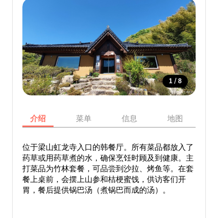
/
1
8
介绍
菜单
信息
地图
位于梁山虹龙寺入口的韩餐厅。所有菜品都放入了
药草或用药草煮的水，确保烹饪时顾及到健康。主
打菜品为竹林套餐，可品尝到沙拉、烤鱼等。在套
餐上桌前，会摆上山参和桔梗蜜饯，供访客们开
胃，餐后提供锅巴汤（煮锅巴而成的汤）。