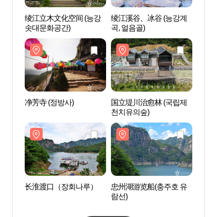
绫江立木文化空间 (능강
绫江溪谷、冰谷 (능강계
绫江立
솟대문화공간)
곡, 얼음골)
솟대문
净芳寺 (정방사)
国立堤川治愈林 (국립제
净芳寺
천치유의숲)
长淮渡口（장회나루）
忠州湖游览船(충주호 유
长淮
람선)