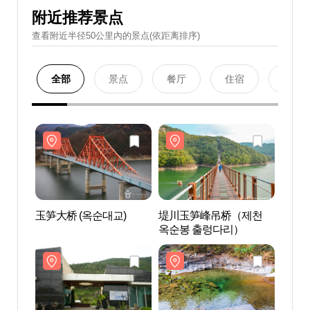
附近推荐景点
查看附近半径50公里內的景点(依距离排序)
全部
景点
餐厅
住宿
购物
玉笋大桥 (옥순대교)
堤川玉笋峰吊桥（제천
玉笋大
옥순봉 출렁다리）