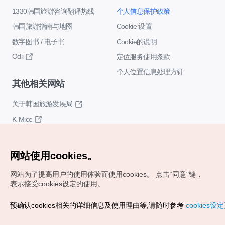
1330韩国旅游咨询翻译热线
个人信息保护政策
韩国旅游指南与地图
Cookie 设置
数字图书 / 电子书
Cookie的说明
Odii
定位服务使用条款
个人位置信息处理方针
其他相关网站
关于韩国旅游发展局
K-Mice
网站使用cookies。
网站为了提高用户的使用体验而使用cookies。
点击“同意"键，
表示接受cookies设定的使用。
Copyrights (c) 韩国旅游发展局版权所有
预确认cookies相关的详细信息及使用理由等,请随时参考
cookies设
如有相关疑问或建议，欢迎来信。
VISITKOREA官方邮箱