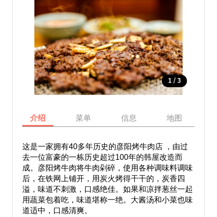
/
1
3
介绍
菜单
信息
地图
这是一家拥有40多年历史的彦阳烤牛肉店 ，由过
去一位富豪的一栋历史超过100年的韩屋改造而
成。彦阳烤牛肉将牛肉剁碎，使用各种调味料调味
后，在铁网上铺开，用炭火烤得干干的，炭香四
溢，味道不刺激，口感绝佳。如果和凉拌葱丝一起
用蔬菜包着吃，味道堪称一绝。大酱汤和小菜也味
道适中，口感清爽。