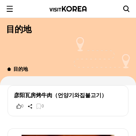
目的地
目的地
彦阳瓦房烤牛肉（언양기와집불고기）
0
0