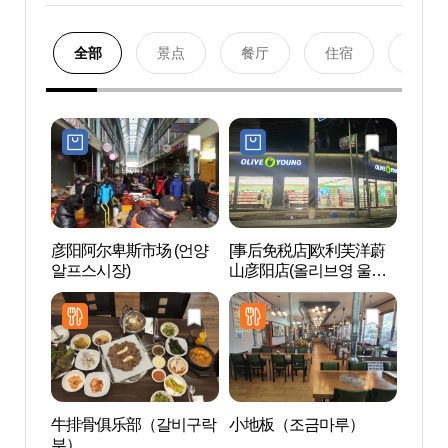
全部
景点
餐厅
住宿
购物
彦阳阿尔卑斯市场 (언양
[事后免税店]欧利芙洋蔚
福顺都
알프스시장)
山彦阳店(올리브영 울산
언양점)
牛排骨俱乐部（갈비구락
小地板（조금마루）
登亿温
부）