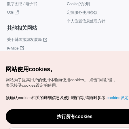
数字图书 / 电子书
Cookie的说明
Odii
定位服务使用条款
个人位置信息处理方针
其他相关网站
关于韩国旅游发展局
K-Mice
网站使用cookies。
网站为了提高用户的使用体验而使用cookies。
点击“同意"键，
表示接受cookies设定的使用。
Copyrights (c) 韩国旅游发展局版权所有
预确认cookies相关的详细信息及使用理由等,请随时参考
cookies设
如有相关疑问或建议，欢迎来信。
VISITKOREA官方邮箱
chnsim@knto.or.kr
执行所有cookies