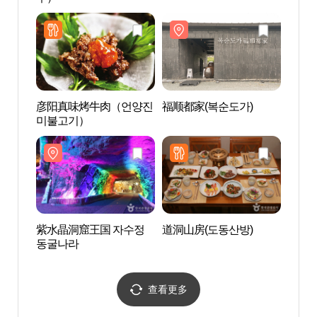
彦阳真味烤牛肉（언양진
福顺都家(복순도가)
岭南
미불고기）
心（
컴센
紫水晶洞窟王国 자수정
道洞山房(도동산방)
神佛山
동굴나라
군립공
查看更多