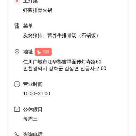
主打菜
虾酱排骨火锅
菜单
炭烤猪排、营养牛排骨汤（石锅饭）
地址
找路
仁川广域市江华郡吉祥面传灯寺路60
인천광역시 강화군 길상면 전등사로 60
营业时间
10:00~21:00
公休假日
每周三
咨询电话