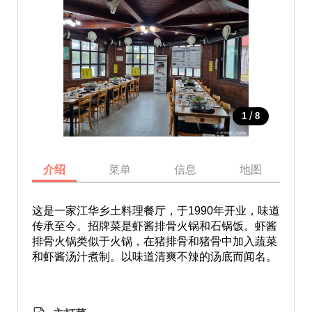
/
1
8
介绍
菜单
信息
地图
这是一家江华乡土料理餐厅，于1990年开业，味道
传承至今。招牌菜是虾酱排骨火锅和石锅饭。虾酱
排骨火锅类似于火锅，在猪排骨和猪骨中加入蔬菜
和虾酱汤汁煮制。以味道清爽不辣的汤底而闻名。