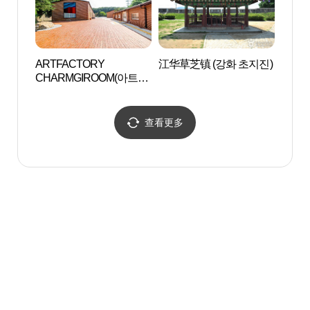
ARTFACTORY
江华草芝镇 (강화 초지진)
ARTF
CHARMGIROOM(아트팩
CHA
토리 참기름)
토리 
查看更多