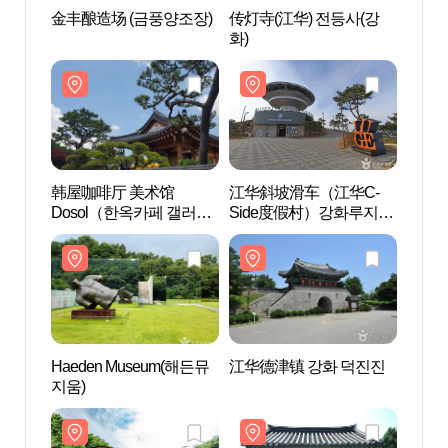
金丰酿造场 (금풍양조장)
传灯寺(江华) 전등사(강
金丰酿
화)
韩屋咖啡厅 美术馆
江华斜坡滑车（江华C-
韩屋
Dosol（한옥카페 갤러리
Side度假村）강화루지
Dos
도솔）
(강화씨사이드리조트)
도솔
Haeden Museum(해든뮤
江华德津镇 강화 덕진진
Haed
지움)
지움)