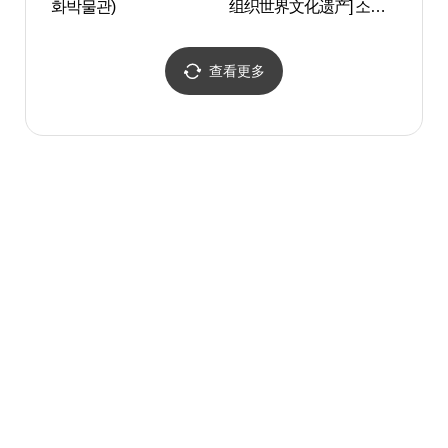
화박물관)
组织世界文化遗产] 소수
백산국
서원 [유네스코 세계문화
유산]
查看更多