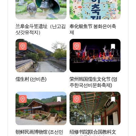
兰皋金斗笠遗址（난고김
奉化银鱼节 봉화은어축
兰皋
삿갓유적지）
제
삿갓
儒生村 (선비촌)
荣州韩国儒生文化节 (영
朝鲜民
주한국선비문화축제)
화박물
朝鲜民画博物馆 (조선민
绍修书院[联合国教科文
小白山