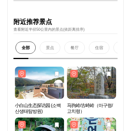
附近推荐景点
查看附近半径50公里內的景点(依距离排序)
全部
景点
餐厅
住宿
购物
小白山生态探访园 (소백
马驹岭/古峙岭（마구령/
小白山
산생태탐방원)
고치령）
산생태