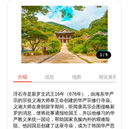
/
1
9
介绍
信息
地图
附近推荐景点
浮石寺是新罗文武王16年（676年），由海东华严
宗的宗祖义湘大师奉王命创建的华严宗修行寺庙。
义湘大师在唐朝留学期间，听闻唐高宗企图侵略新
罗的消息，便将此事通报给国王，并以他修习的华
严教义来统一国论，帮助国家克服内外的艰难险
阻。他回国后创建了这座寺庙，成为了韩国华严思