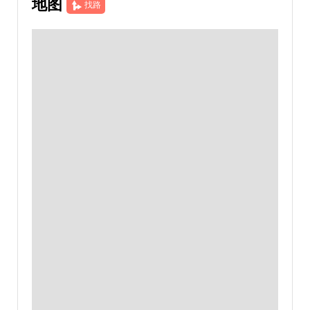
地图
找路