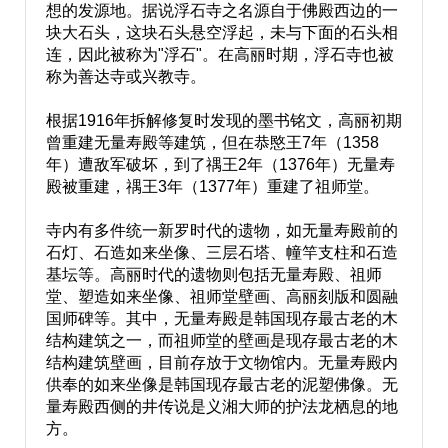
想的发源地。据说浮石寺之名源自于佛殿西边的一
块大石头，这块石头悬空浮起，未与下面的石头相
连，因此被称为"浮石"。在高丽时期，浮石寺也被
称为善达寺或兴教寺。
根据1916年拆解修复时发现的墨书铭文，高丽初期
曾重建无量寿殿等建筑，但在恭愍王7年（1358
年）遭敌军破坏，到了禑王2年（1376年）无量寿
殿被重建，禑王3年（1377年）重建了祖师堂。
寺内有多件统一新罗时代的遗物，如无量寿殿前的
石灯、石造如来坐像、三层石塔、幢竿支柱和石造
基坛等。高丽时代的遗物则包括无量寿殿、祖师
堂、塑造如来坐像、祖师堂壁画、高丽刻版和圆融
国师碑等。其中，无量寿殿是韩国现存最古老的木
结构建筑之一，而祖师堂的壁画是现存最古老的木
结构建筑壁画，目前存放于文物馆内。无量寿殿内
供奉的如来坐像是韩国现存最古老的泥塑佛像。无
量寿殿西侧的井传说是义湘大师的护法龙栖息的地
方。