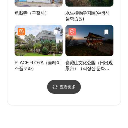
龟截寺（구절사）
水生植物学习园(수생식
锦江游
물학습원)
PLACE FLORA（플레이
食藏山文化公园（日出观
尤庵
스플로라）
景台）（식장산 문화공
공원
원（해돋이전망대））
查看更多