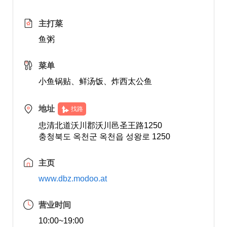
主打菜
鱼粥
菜单
小鱼锅贴、鲜汤饭、炸西太公鱼
地址
找路
忠清北道沃川郡沃川邑圣王路1250
충청북도 옥천군 옥천읍 성왕로 1250
主页
www.dbz.modoo.at
营业时间
10:00~19:00