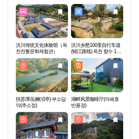
沃川传统文化体验馆（옥
沃川乡愁100里自行车道
扶苏潭
천전통문화체험관）
(锦江路线) 옥천 향수 100
악(추
리 자전거길(금강코스)
扶苏潭岳(楸沼亭) 부소담
湖畔风景咖啡厅(까페호
水生
악(추소정)
반풍경)
물학습