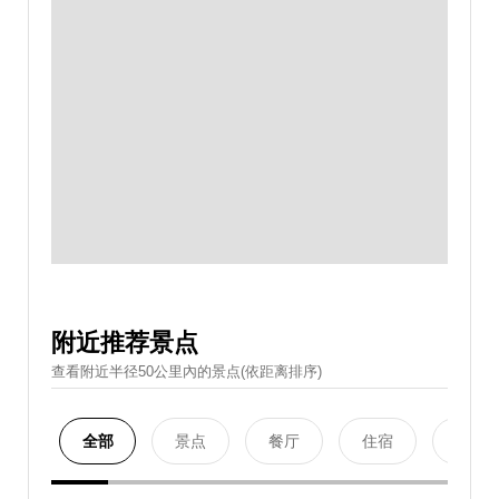
附近推荐景点
查看附近半径50公里內的景点(依距离排序)
全部
景点
餐厅
住宿
购物