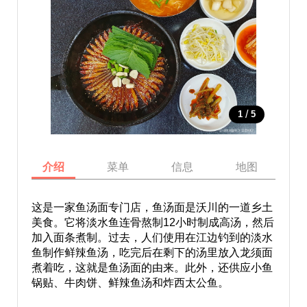
/
1
5
介绍
菜单
信息
地图
这是一家鱼汤面专门店，鱼汤面是沃川的一道乡土
美食。它将淡水鱼连骨熬制12小时制成高汤，然后
加入面条煮制。过去，人们使用在江边钓到的淡水
鱼制作鲜辣鱼汤，吃完后在剩下的汤里放入龙须面
煮着吃，这就是鱼汤面的由来。此外，还供应小鱼
锅贴、牛肉饼、鲜辣鱼汤和炸西太公鱼。