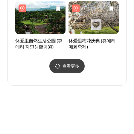
休爱里自然生活公园 (휴
休爱里梅花庆典 (휴애리
牛沼
애리 자연생활공원)
매화축제)
查看更多