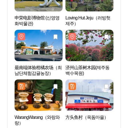
申荣电影博物馆 (신영영
Loving Hut Jeju（러빙헛
申荣电
화박물관)
제주）
화박물
最南端体验柑橘农场（최
济州山茶树木园(제주동
济州
남단체험감귤농장）
백수목원)
백수목
WarangWarang（와랑와
方头鱼村（옥돔마을）
休爱
랑）
애리