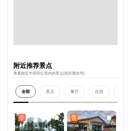
附近推荐景点
查看附近半径50公里內的景点(依距离排序)
全部
景点
餐厅
住宿
购物