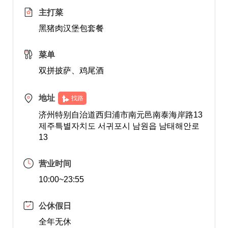
主打菜
黑猪肉汉堡包套餐
菜单
双拼披萨、鸡尾酒
地址
找路
济州特别自治道西归浦市南元邑南泰海岸路13
제주특별자치도 서귀포시 남원읍 남태해안로
13
营业时间
10:00~23:55
公休假日
全年无休