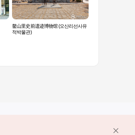
鳌山里史前遗迹博物馆 (오산리선사유
水山港(수산항)
적박물관)
其他相关网站