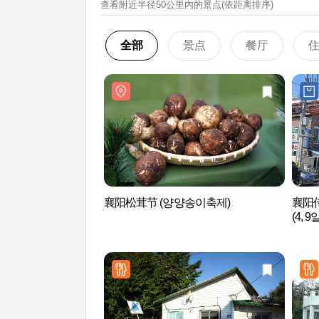
查看附近半径50公里內的景点(依距离排序)
全部
景点
餐厅
襄阳松茸节 (양양송이축제)
襄阳传
(4, 9일