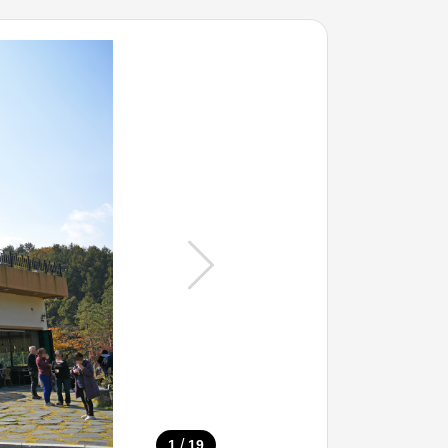
/
1
19