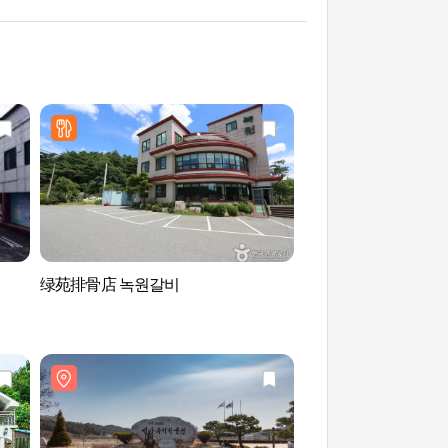
绿苑排骨店 녹원갈비
鳌山里史前遗迹博物
적박물관)