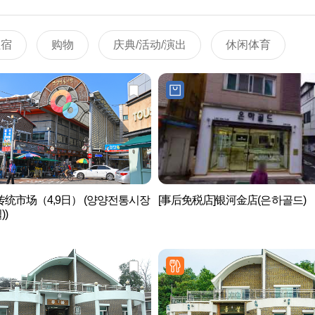
住宿
购物
庆典/活动/演出
休闲体育
统市场（4,9日） (양양전통시장
[事后免税店]银河金店(은하골드)
))