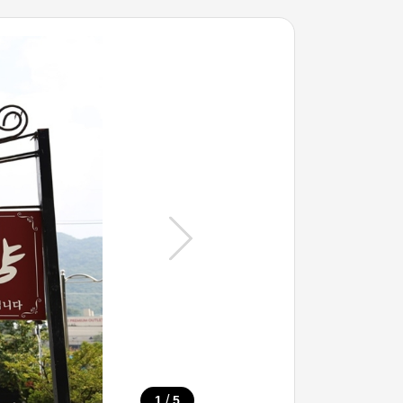
/
1
5