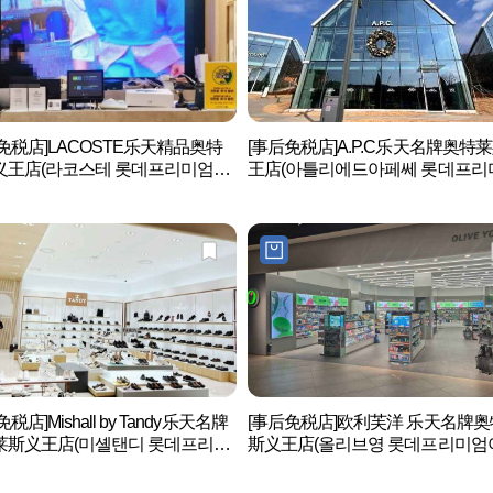
免税店]LACOSTE乐天精品奥特
[事后免税店]A.P.C乐天名牌奥特
义王店(라코스테 롯데프리미엄아
王店(아틀리에드아페쎄 롯데프리
의왕점)
아울렛 의왕점)
税店]Mishall by Tandy乐天名牌
[事后免税店]欧利芙洋 乐天名牌
莱斯义王店(미셸탠디 롯데프리미
斯义王店(올리브영 롯데프리미엄
렛 의왕점)
렛 의왕점)