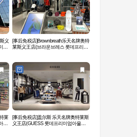
莱斯义
[事后免税店]Brownbreath乐天名牌奥特
白云湖(백운호수）
미엄
莱斯义王店(브라운브레스 롯데프리미
엄아울렛 의왕점)
奥特莱
[事后免税店]盖尔斯 乐天名牌奥特莱斯
首尔大公园 서울대
아울
义王店(GUESS 롯데프리미엄아울렛
의왕점)