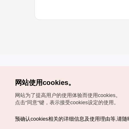
网站使用cookies。
Copyrights (c) 韩国旅游发展局版权所有
网站为了提高用户的使用体验而使用cookies。
如有相关疑问或建议，欢迎来信。
VISITKOREA官方邮箱
chnsim@knto.or.kr
点击“同意"键，表示接受cookies设定的使用。
预确认cookies相关的详细信息及使用理由等,请