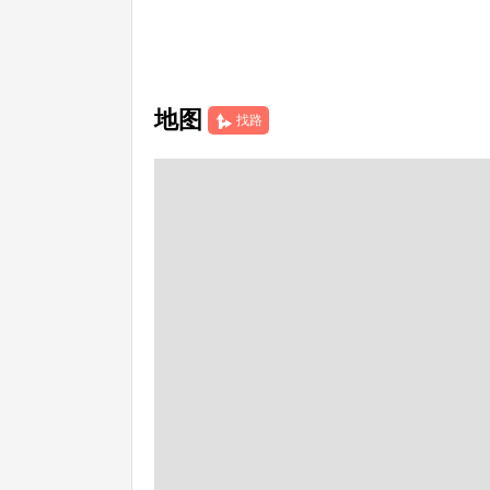
地图
找路