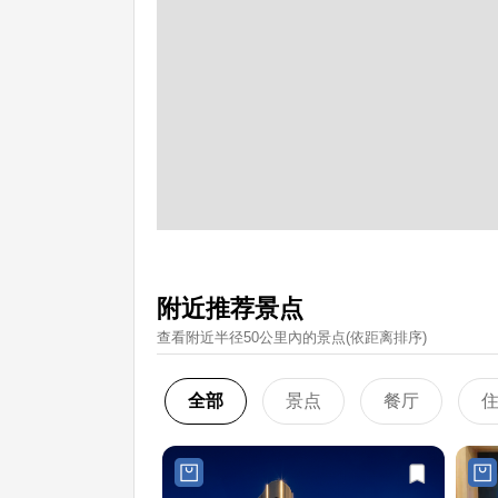
附近推荐景点
查看附近半径50公里內的景点(依距离排序)
全部
景点
餐厅