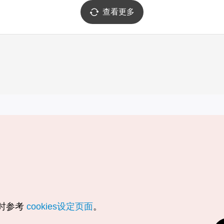
查看更多
实用信息
服务
韩国旅游发展局手机应用程序
服务条款
1330韩国旅游咨询翻译热线
个人信息保
韩国旅游指南与地图
Cookie 设
数字图书 / 电子书
Cookie的
随时参考
cookies设定页面
。
Odii
定位服务使