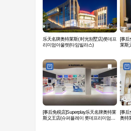
乐天名牌奥特莱斯( 时光别墅店)롯데프
[事后
리미엄아울렛(타임빌라스)
莱斯
울렛 
[事后免税店]Superplay乐天名牌奥特莱
[事后免
斯义王店(슈퍼플레이 롯데프리미엄아
奥特
울렛 의왕점)
엄아울