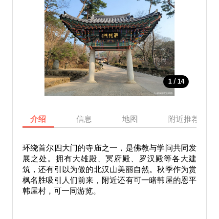
/
1
14
介绍
信息
地图
附近推荐景点
环绕首尔四大门的寺庙之一，是佛教与学问共同发
展之处。拥有大雄殿、冥府殿、罗汉殿等各大建
筑，还有引以为傲的北汉山美丽自然。秋季作为赏
枫名胜吸引人们前来，附近还有可一睹韩屋的恩平
韩屋村，可一同游览。