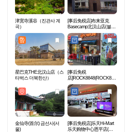
津宽寺溪谷（진관사 계
[事后免税店]布来亚克
津宽
곡）
Basecamp北汉山店(블랙
곡）
야크 베이스캠프 북한산
점)
星巴克THE北汉山店（스
[事后免税
北汉山
타벅스 더북한산）
店]ROCK8848(ROCK884
8)
金仙寺(首尔) 금선사(서
[事后免税店]乐天Hi-Mart
Gan
울)
乐天购物中心恩平店(롯
트센