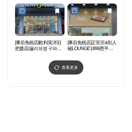
데하이마트 롯데몰 은평
점)
[事后免税店]欧利芙洋旧
[事后免税店]正官庄&彤人
首尔
把拨店(올리브영 구파발
秘LOUNGE1899恩平新
·DO
점)
城总店(정관장&동인비
터 도
LOUNGE1899 은평뉴타
운본점)
查看更多