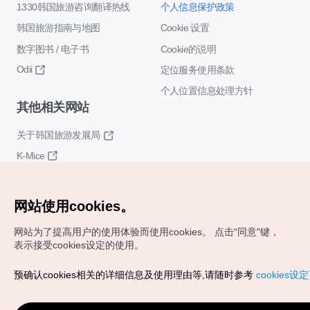
1330韩国旅游咨询翻译热线
个人信息保护政策
韩国旅游指南与地图
Cookie 设置
数字图书 / 电子书
Cookie的说明
Odii
定位服务使用条款
个人位置信息处理方针
其他相关网站
关于韩国旅游发展局
K-Mice
网站使用cookies。
网站为了提高用户的使用体验而使用cookies。
点击“同意"键，
表示接受cookies设定的使用。
Copyrights (c) 韩国旅游发展局版权所有
预确认cookies相关的详细信息及使用理由等,请随时参考
cookies设
如有相关疑问或建议，欢迎来信。
VISITKOREA官方邮箱