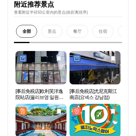
附近推荐景点
查看附近半径50公里內的景点(依距离排序)
全部
景点
餐厅
住宿
购物
[事后免税店]欧利芙洋逸
[事后免税店]尤尼克斯江
首尔
院站店(올리브영 일원역
南店(요넥스 강남점)
무역
점)
(SET