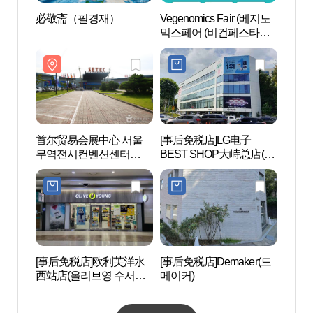
必敬斋（필경재）
Vegenomics Fair (베지노
女容国
믹스페어 (비건페스타ㅣ
한방스
그린페스타ㅣESG푸드페
스타))
首尔贸易会展中心 서울
[事后免税店]LG电子
SPA 1
무역전시컨벤션센터
BEST SHOP大峙总店(LG
(SETEC)
전자 베스트샵 대치본점)
[事后免税店]欧利芙洋水
[事后免税店]Demaker(드
蚕室棒
西站店(올리브영 수서역
메이커)
점)