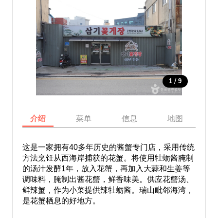
/
1
9
介绍
菜单
信息
地图
这是一家拥有40多年历史的酱蟹专门店，采用传统
方法烹饪从西海岸捕获的花蟹。将使用牡蛎酱腌制
的汤汁发酵1年，放入花蟹，再加入大蒜和生姜等
调味料，腌制出酱花蟹，鲜香味美。供应花蟹汤、
鲜辣蟹，作为小菜提供辣牡蛎酱。瑞山毗邻海湾，
是花蟹栖息的好地方。