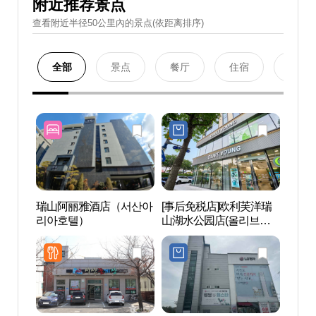
附近推荐景点
查看附近半径50公里內的景点(依距离排序)
全部
景点
餐厅
住宿
购物
瑞山阿丽雅酒店（서산아
[事后免税店]欧利芙洋瑞
贞顺
리아호텔）
山湖水公园店(올리브영
생가
서산호수공원점)