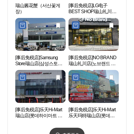
瑞山酱花蟹（서산꽃게
[事后免税店]LG电子
瑞山海
장）
BEST SHOP瑞山礼川店
읍성
(LG전자 베스트샵 서산예
천점)
[事后免税店]Samsung
[事后免税店]NO BRAND
文殊
Store瑞山店(삼성스토어
瑞山礼川店(노브랜드 서
(서산)
서산)
산예천점)
[事后免税店]乐天Hi-Mart
[事后免税店]乐天Hi-Mart
瑞山
瑞山店(롯데하이마트 서
乐天玛特瑞山店(롯데하
(서산
산점)
이마트 롯데마트 서산점)
존상)