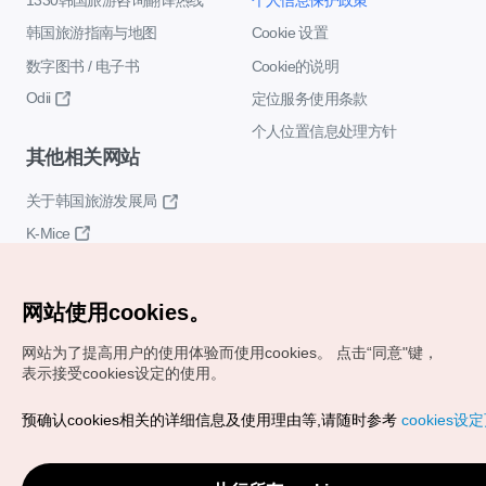
韩国旅游指南与地图
Cookie 设置
数字图书 / 电子书
Cookie的说明
Odii
定位服务使用条款
个人位置信息处理方针
其他相关网站
关于韩国旅游发展局
K-Mice
网站使用cookies。
网站为了提高用户的使用体验而使用cookies。
点击“同意"键，
表示接受cookies设定的使用。
Copyrights (c) 韩国旅游发展局版权所有
预确认cookies相关的详细信息及使用理由等,请随时参考
cookies设
如有相关疑问或建议，欢迎来信。
VISITKOREA官方邮箱
chnsim@knto.or.kr