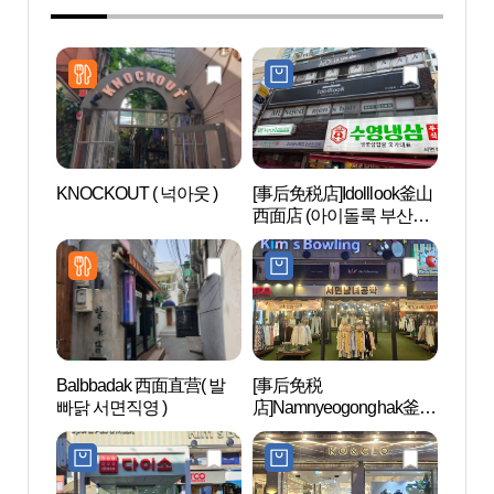
KNOCKOUT ( 넉아웃 )
[事后免税店]Idolllook釜山
田浦
西面店 (아이돌룩 부산서
길）
면점)
Balbbadak 西面直营( 발
[事后免税
田浦三
빠닭 서면직영 )
店]Namnyeogonghak釜山
리)
西面店(남녀공학 서면점)