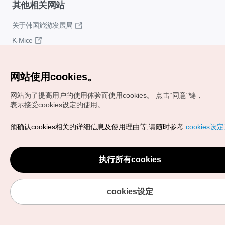
其他相关网站
关于韩国旅游发展局
K-Mice
网站使用cookies。
网站为了提高用户的使用体验而使用cookies。
点击“同意"键，
表示接受cookies设定的使用。
Copyrights (c) 韩国旅游发展局版权所有
预确认cookies相关的详细信息及使用理由等,请随时参考
cookies设
如有相关疑问或建议，欢迎来信。
VISITKOREA官方邮箱
chnsim@knto.or.kr
执行所有cookies
cookies设定