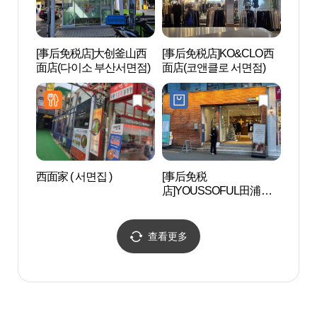
[事后免税店]大创釜山西
[事后免税店]KO&CLO西
虎川村
面店(다이소 부산서면점)
面店(코앤클로 서면점)
西面家 ( 서면집 )
[事后免税
荒岭山
店]YOUSSOFUL田浦店
(유쏘풀 전포점)
查看更多