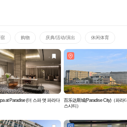
住宿
购物
庆典/活动/演出
休闲体育
Spa at Paradise (더 스파 앳 파라다
百乐达斯城(Paradise City)（파라
스시티）