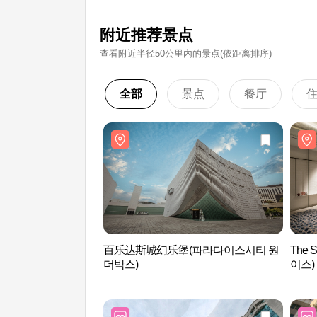
附近推荐景点
查看附近半径50公里內的景点(依距离排序)
全部
景点
餐厅
百乐达斯城幻乐堡(파라다이스시티 원
The 
더박스)
이스)