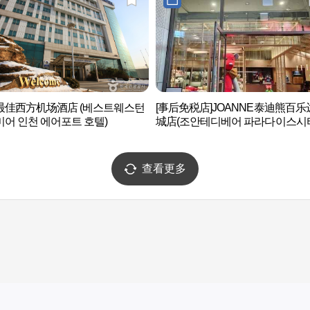
最佳西方机场酒店 (베스트웨스턴
[事后免税店]JOANNE泰迪熊百乐
어 인천 에어포트 호텔)
城店(조안테디베어 파라다이스시
查看更多