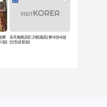
达斯
乐天免税店(仁川机场店) 롯데면세점
仁川国际机场韩国传
티점)
(인천공항점)
국제공항 한국전통문