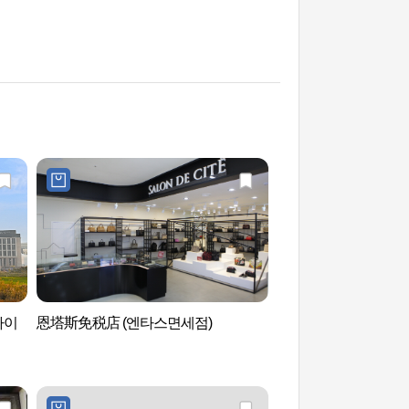
다이
恩塔斯免税店 (엔타스면세점)
百乐达斯城幻乐堡(
더박스)