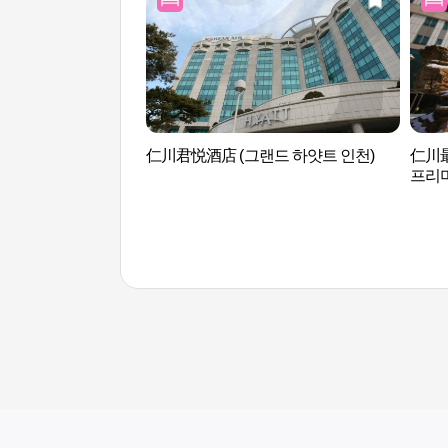
仁川君悦酒店 (그랜드 하얏트 인천)
仁川
프리미