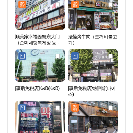
顺美家幸福酱蟹东大门
鬼怪烤牛肉（도깨비불고
清溪
（순미네행복게장 동대
기）
(청계
문）
[事后免税店]K&B(K&B)
[事后免税店]纳伊斯(나이
东大门
스)
대문디