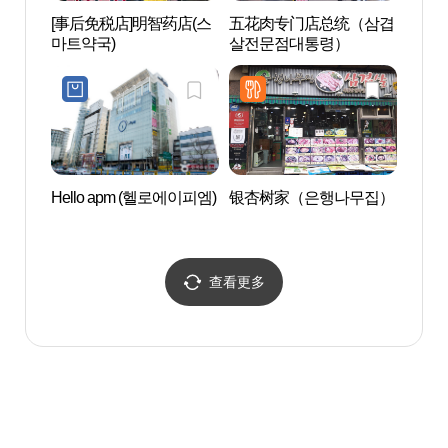
[事后免税店]明智药店(스
五花肉专门店总统（삼겹
东大
마트약국)
살전문점대통령）
대문
Hello apm (헬로에이피엠)
银杏树家（은행나무집）
清溪
查看更多