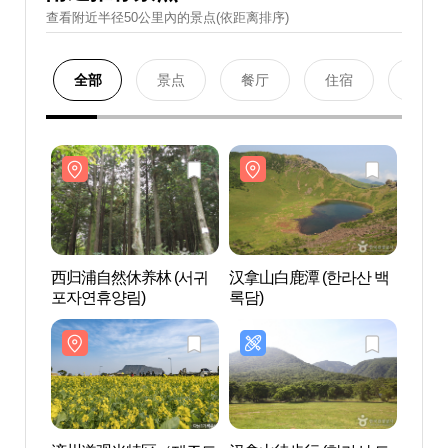
查看附近半径50公里內的景点(依距离排序)
全部
景点
餐厅
住宿
购物
西归浦自然休养林 (서귀
汉拿山白鹿潭 (한라산 백
西归浦
포자연휴양림)
록담)
포자연