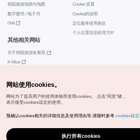
韩国旅游指南与地图
Cookie 设置
数字图书 / 电子书
Cookie的说明
Odii
定位服务使用条款
个人位置信息处理方针
其他相关网站
关于韩国旅游发展局
K-Mice
网站使用cookies。
网站为了提高用户的使用体验而使用cookies。
点击“同意"键，
表示接受cookies设定的使用。
Copyrights (c) 韩国旅游发展局版权所有
预确认cookies相关的详细信息及使用理由等,请随时参考
cookies设
如有相关疑问或建议，欢迎来信。
VISITKOREA官方邮箱
chnsim@knto.or.kr
执行所有cookies