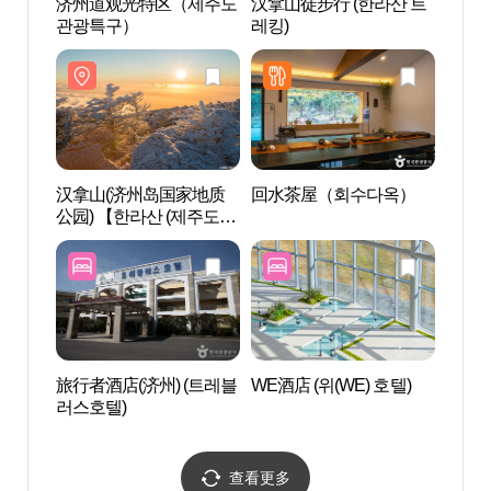
济州道观光特区（제주도
汉拿山徒步行 (한라산 트
济州
관광특구）
레킹)
관광
汉拿山(济州岛国家地质
回水茶屋（회수다옥）
西归浦
公园) 【한라산 (제주도 국
유의 
가지질공원)】
旅行者酒店(济州) (트레블
WE酒店 (위(WE) 호텔)
翁渡瀑
러스호텔)
查看更多