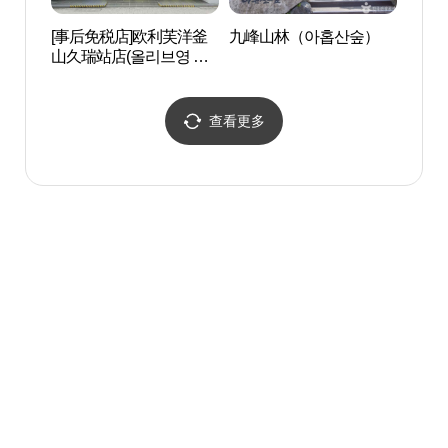
[事后免税店]欧利芙洋釜
九峰山林（아홉산숲）
福泉博
山久瑞站店(올리브영 부
물관(
산구서역점)
查看更多