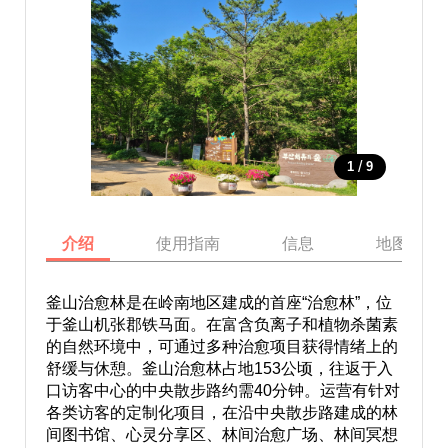
/
1
9
介绍
使用指南
信息
地图
釜山治愈林是在岭南地区建成的首座“治愈林”，位
于釜山机张郡铁马面。在富含负离子和植物杀菌素
的自然环境中，可通过多种治愈项目获得情绪上的
舒缓与休憩。釜山治愈林占地153公顷，往返于入
口访客中心的中央散步路约需40分钟。运营有针对
各类访客的定制化项目，在沿中央散步路建成的林
间图书馆、心灵分享区、林间治愈广场、林间冥想