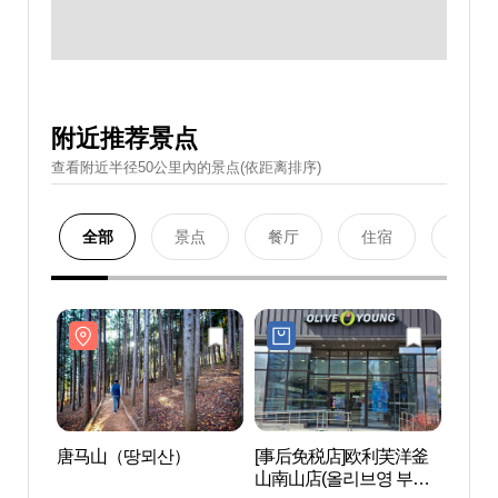
附近推荐景点
查看附近半径50公里內的景点(依距离排序)
全部
景点
餐厅
住宿
购物
唐马山（땅뫼산）
[事后免税店]欧利芙洋釜
唐马
山南山店(올리브영 부산