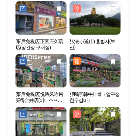
남산점)
[事后免税店]正官庄久瑞
弘法寺(釜山) 홍법사(부
九峰
店(정관장 구서점)
산)
[事后免税店]悦诗风吟易
狎鸥亭韩牛排骨（압구정
虚心
买得金井店(이니스프리
한우갈비）
이마트금정점)