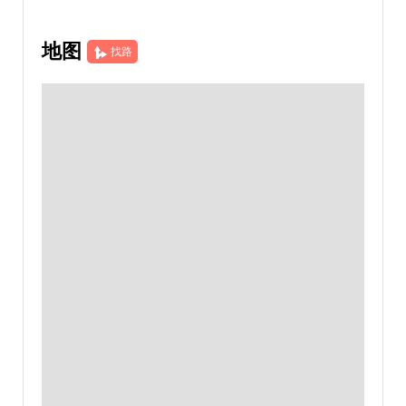
地图
找路