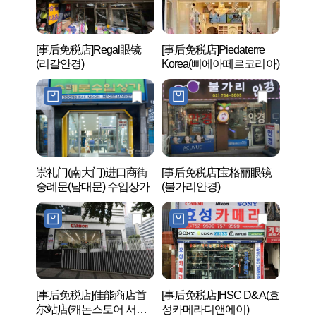
[事后免税店]Regal眼镜
[事后免税店]Piedaterre
贞洞展
(리갈안경)
Korea(삐에아떼르코리아)
崇礼门(南大门)进口商街
[事后免税店]宝格丽眼镜
培才学
숭례문(남대문) 수입상가
(불가리안경)
재학
[事后免税店]佳能商店首
[事后免税店]HSC D&A(효
惇徳
尔站店(캐논스토어 서울
성카메라디앤에이)