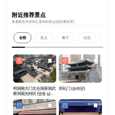
附近推荐景点
查看附近半径50公里內的景点(依距离排序)
全部
景点
餐厅
住宿
购物
明洞南大门北仓洞茶洞武
崇礼门 (숭례문)
明洞
桥洞观光特区 (명동 남대
桥洞观
문 북창동 다동무교동 관
문 북
광특구)
광특구