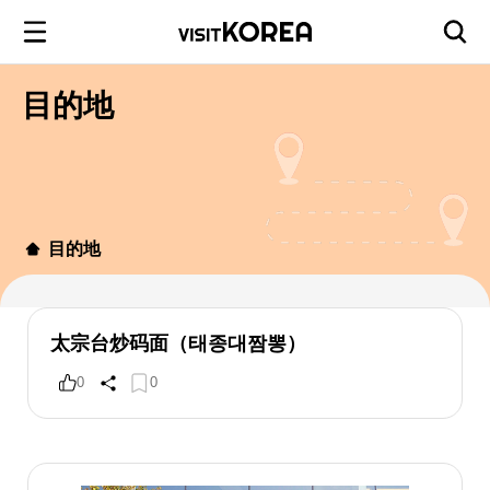
目的地
目的地
太宗台炒码面（태종대짬뽕）
0
0