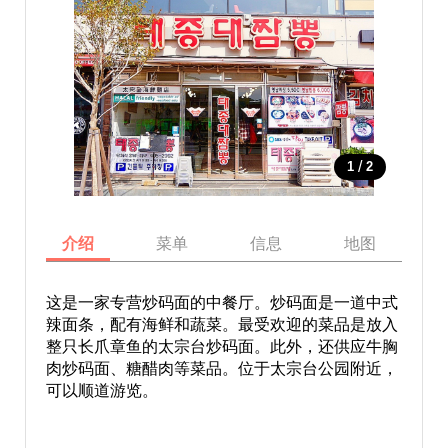
/
1
2
介绍
菜单
信息
地图
这是一家专营炒码面的中餐厅。炒码面是一道中式
辣面条，配有海鲜和蔬菜。最受欢迎的菜品是放入
整只长爪章鱼的太宗台炒码面。此外，还供应牛胸
肉炒码面、糖醋肉等菜品。位于太宗台公园附近，
可以顺道游览。