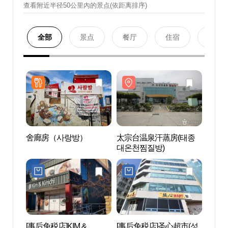
查看附近半径50公里內的景点(依距离排序)
全部
景点
餐厅
住宿
购物
舍廊房（사랑방）
太宗台温泉汗蒸房(태종
太宗
대온천찜질방)
대온천
[事后免税店]KIM &
[事后免税店]圣心超市(성
国立海