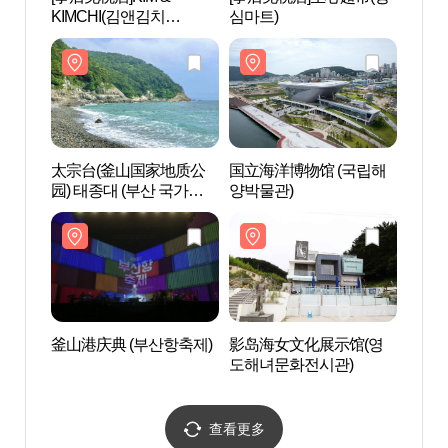
KIMCHI(김앤김치
심마트)
양박물
(KIM&KIMCHI))
太宗台(釜山国家地质公
国立海洋博物馆 (국립해
影岛
园) 태종대 (부산 국가지질
양박물관)
공원)
釜山港庆典 (부산항축제)
影岛海女文化展示馆(영
影岛
도해녀문화전시관)
하늘
查看更多