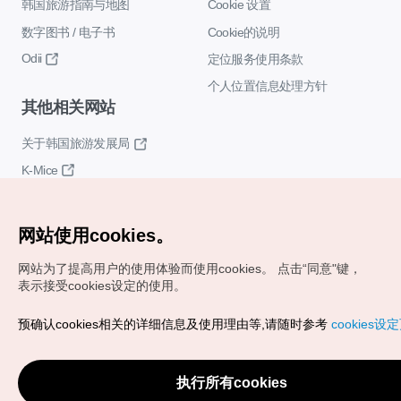
韩国旅游指南与地图
Cookie 设置
数字图书 / 电子书
Cookie的说明
Odii
定位服务使用条款
个人位置信息处理方针
其他相关网站
关于韩国旅游发展局
K-Mice
网站使用cookies。
网站为了提高用户的使用体验而使用cookies。
点击“同意"键，
表示接受cookies设定的使用。
Copyrights (c) 韩国旅游发展局版权所有
预确认cookies相关的详细信息及使用理由等,请随时参考
cookies设
如有相关疑问或建议，欢迎来信。
VISITKOREA官方邮箱
chnsim@knto.or.kr
执行所有cookies