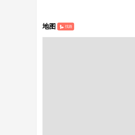
地图
找路