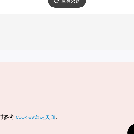
查看更多
实用信息
服务
韩国旅游发展局手机应用程序
服务条款
1330韩国旅游咨询翻译热线
个人信息保
韩国旅游指南与地图
Cookie 设
数字图书 / 电子书
Cookie的
随时参考
cookies设定页面
。
Odii
定位服务使
个人位置信