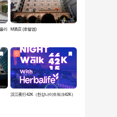
(올리
M酒店 (호텔엠)
汝矣岛公园 여의도
汉江夜行42K（한강나이트워크42K）
首尔游览船 (서울크