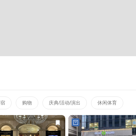
住宿
购物
庆典/活动/演出
休闲体育