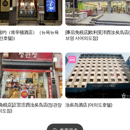
纽约（肯辛顿酒店）（뉴욕뉴욕
[事后免税店]欧利芙洋西汝矣岛店
턴호텔)）
브영 서여의도점)
后免税店]正官庄西汝矣岛店(정관장
汝矣岛酒店 (여의도호텔)
의도점)