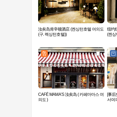
汝矣岛肯辛顿酒店 (켄싱턴호텔 여의도
纽约
(구. 렉싱턴호텔))
(켄싱
CAFÉ MAMA'S 汝矣岛 ( 카페마마스 여
[事
의도 )
서여