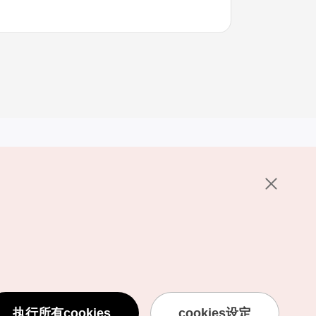
其他相关网站
关于韩国旅游发展局
K-Mice
护政策
置
说明
用条款
执行所有cookies
cookies设定
息处理方针