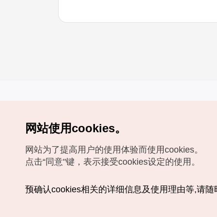
网站使用cookies。
Copyrights (c) 韩国旅游发展局版权所有
网站为了提高用户的使用体验而使用cookies。
如有相关疑问或建议，欢迎来信。
VISITKOREA官方邮箱
chnsim@knto.or.kr
点击“同意"键，表示接受cookies设定的使用。
预确认cookies相关的详细信息及使用理由等,请