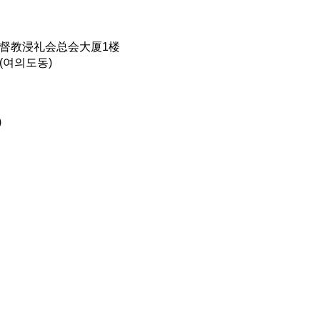
基督教浸礼会总会大厦1楼
(여의도동)
)