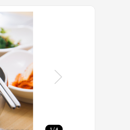
/
1
4