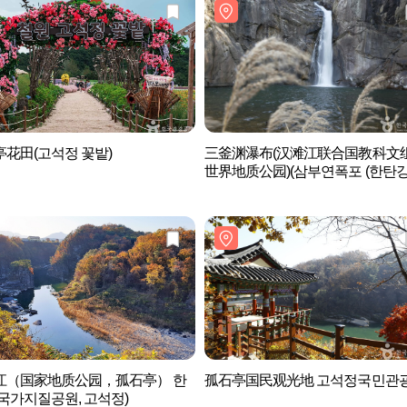
花田(고석정 꽃밭)
三釜渊瀑布(汉滩江联合国教科文
世界地质公园)(삼부연폭포 (한탄강
네스코 세계지질공원))
江（国家地质公园，孤石亭） 한
孤石亭国民观光地 고석정국민관
국가지질공원, 고석정)