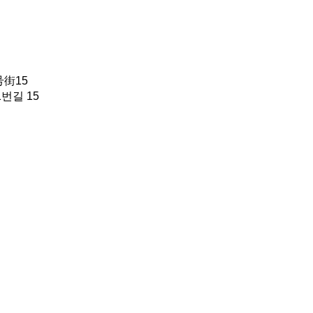
街15
번길 15