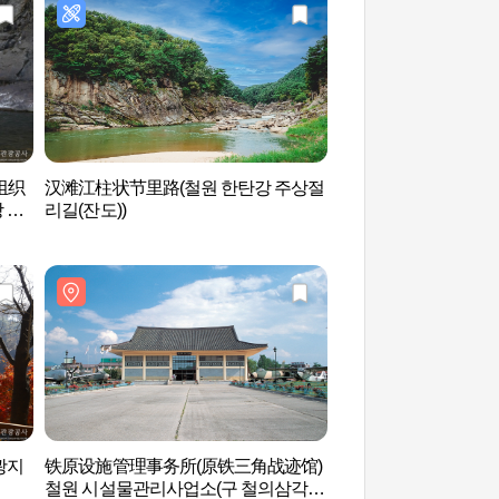
组织
汉滩江柱状节里路(철원 한탄강 주상절
胜利瞭望台（승리전
 유
리길(잔도))
광지
铁原设施管理事务所(原铁三角战迹馆)
汉滩江（国家地质公
철원 시설물관리사업소(구 철의삼각전
탄강(국가지질공원, 