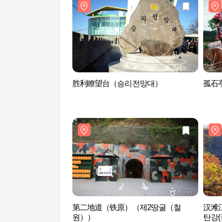
胜利瞭望台（승리전망대）
孤石亭
第二地道（铁原）（제2땅굴（철
汉滩
원））
탄강(