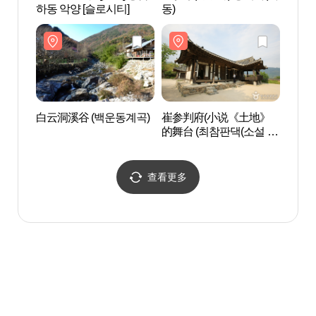
하동 악양 [슬로시티]
동)
하동 
白云洞溪谷 (백운동계곡)
崔参判府(小说《土地》
白云洞
的舞台 (최참판댁(소설 토
지의 무대))
查看更多