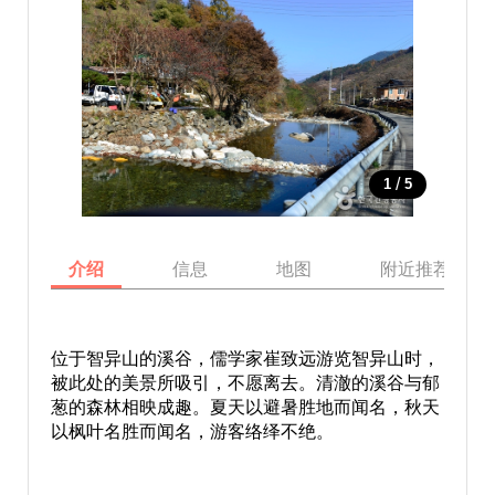
/
1
5
介绍
信息
地图
附近推荐景点
位于智异山的溪谷，儒学家崔致远游览智异山时，
被此处的美景所吸引，不愿离去。清澈的溪谷与郁
葱的森林相映成趣。夏天以避暑胜地而闻名，秋天
以枫叶名胜而闻名，游客络绎不绝。