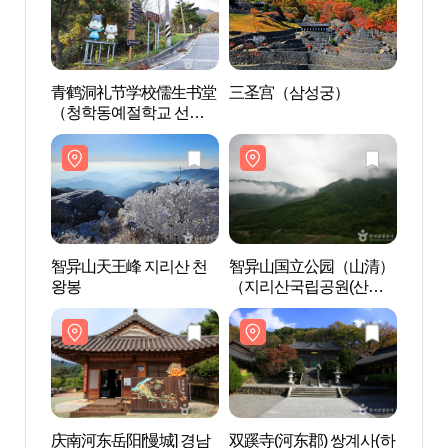
青鹤洞礼节学校儒生书堂
三圣宫（삼성궁）
青鹤
（청학동예절학교 선비
（청
서당）
서당
智异山天王峰 지리산 천
智异山国立公园（山清）
智异山
왕봉
（지리산국립공원(산
왕봉
청)）
庆南河东岳阳[慢城] 경남
双蹊寺(河东郡) 쌍계사(하
庆南河