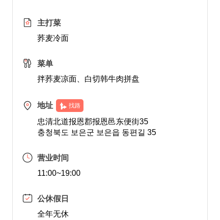
主打菜
荞麦冷面
菜单
拌荞麦凉面、白切韩牛肉拼盘
地址
找路
忠清北道报恩郡报恩邑东便街35
충청북도 보은군 보은읍 동편길 35
营业时间
11:00~19:00
公休假日
全年无休