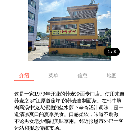
/
1
8
介绍
菜单
信息
地图
这是一家1979年开业的荞麦冷面专门店。使用来自
荞麦之乡“江原道蓬坪”的荞麦自制面条。在韩牛胸
肉高汤中浇入清澈的盐水萝卜辛奇汤汁调味，是一
道清凉爽口的夏季美食。口感柔软，味道不刺激，
不论男女老少都能美味享用。邻近报恩市外巴士客
运站和报恩传统市场。