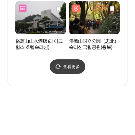
俗离山山水酒店 (레이크
俗离山国立公园（忠北）
俗离山
힐스 호텔속리산)
속리산국립공원(충북)
관광특
查看更多