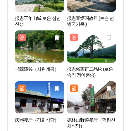
报恩三年山城 보은 삼년
报恩宣炳国故居 (보은 선
报恩三
산성
병국가옥 )
산성
书院溪谷（서원계곡）
报恩俗离正二品松 (보은
书院
속리 정이품송)
庆熙餐厅（경희식당）
德林山野菜餐厅（덕림산
俗离
채식당）
속리산