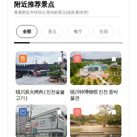
附近推荐景点
查看附近半径50公里內的景点(依距离排序)
全部
景点
餐厅
住宿
购物
镇川炭火烤肉 ( 진천숯불
镇川钟博物馆 진천 종박
镇川钟
고기 )
물관
물관