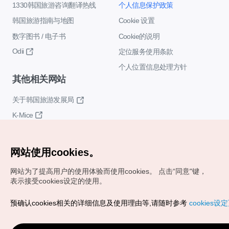
1330韩国旅游咨询翻译热线
个人信息保护政策
韩国旅游指南与地图
Cookie 设置
数字图书 / 电子书
Cookie的说明
Odii
定位服务使用条款
个人位置信息处理方针
其他相关网站
关于韩国旅游发展局
K-Mice
网站使用cookies。
网站为了提高用户的使用体验而使用cookies。
点击“同意"键，
表示接受cookies设定的使用。
Copyrights (c) 韩国旅游发展局版权所有
预确认cookies相关的详细信息及使用理由等,请随时参考
cookies设
如有相关疑问或建议，欢迎来信。
VISITKOREA官方邮箱