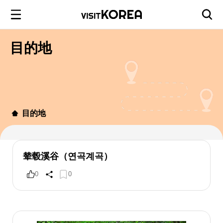
目的地
目的地
辇毂溪谷（연곡계곡）
0
0