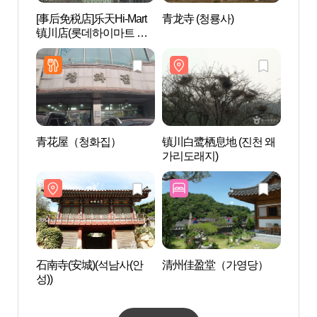
[事后免税店]乐天Hi-Mart
青龙寺 (청룡사)
镇川白
镇川店(롯데하이마트 진
가리도
천점)
青花屋（청화집）
镇川白鹭栖息地 (진천 왜
天安
가리도래지)
(천안
피아)
石南寺(安城)(석남사(안
清州佳盈堂（가영당）
觉愿
성))