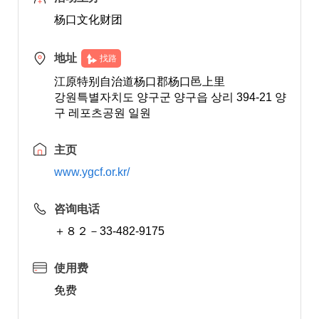
杨口文化财团
地址
找路
江原特别自治道杨口郡杨口邑上里
강원특별자치도 양구군 양구읍 상리 394-21 양
구 레포츠공원 일원
主页
www.ygcf.or.kr/
咨询电话
＋８２－33-482-9175
使用费
免费