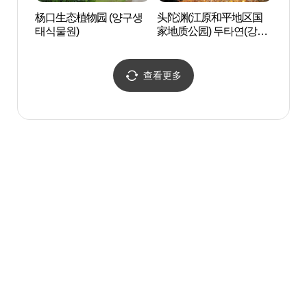
杨口生态植物园 (양구생
头陀渊(江原和平地区国
和平水
태식물원)
家地质公园) 두타연(강원
(화천)
평화지역 국가지질공원)
查看更多