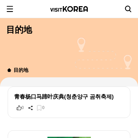
目的地
目的地
青春杨口马蹄叶庆典(청춘양구 곰취축제)
0
0