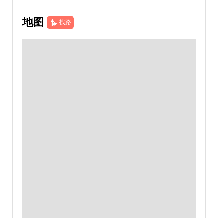
地图
找路