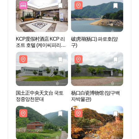
KCP度假村酒店 KCP 리
破虏湖(杨口) 파로호(양
国土
조트 호텔 (케이씨피리조
구)
정중
트호텔)
国土正中央天文台 국토
杨口白瓷博物馆 (양구백
杨口生
정중앙천문대
자박물관)
태식물