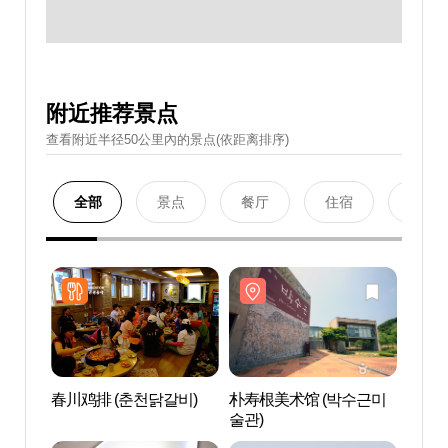
附近推荐景点
查看附近半径50公里內的景点(依距离排序)
全部
景点
餐厅
住宿
购物
春川鸡排 (춘천닭갈비)
朴寿根美术馆 (박수근미
朴寿根
술관)
술관)