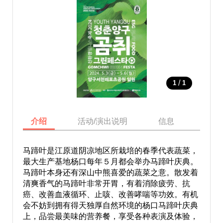
/
1
1
介绍
活动/演出说明
信息
地图
马蹄叶是江原道阴凉地区所栽培的春季代表蔬菜，
最大生产基地杨口每年５月都会举办马蹄叶庆典。
马蹄叶本身还有深山中熊喜爱的蔬菜之意。散发着
清爽香气的马蹄叶非常开胃，有着消除疲劳、抗
癌、改善血液循环、止咳、改善哮喘等功效。有机
会不妨到拥有得天独厚自然环境的杨口马蹄叶庆典
上，品尝最美味的营养餐，享受各种表演及体验，