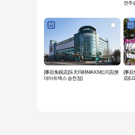
전주
[事后免税店]乐天玛特MAXX松川店(롯
[事后
데마트맥스 송천점)
店(L