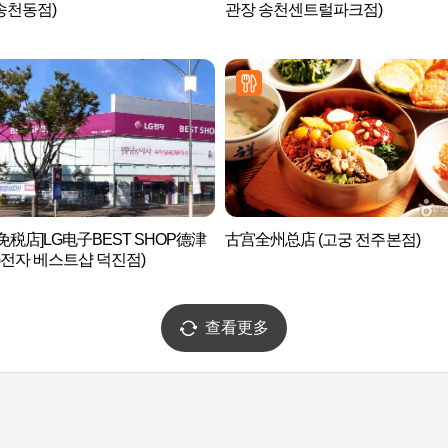
송천동점)
관장 송천센트럴파크점)
免税店]LG电子BEST SHOP德津
古宫全州总店 (고궁 전주본점)
G전자 베스트샵 덕진점)
查看更多