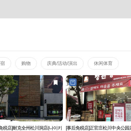
住宿
购物
庆典/活动/演出
休闲体育
后免税店]耐克全州松川洞店(나이키
[事后免税店]正官庄松川中央公园