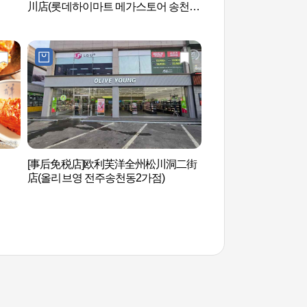
川店(롯데하이마트 메가스토어 송천
점)
[事后免税店]欧利芙洋全州松川洞二街
全州数码独立电影院
店(올리브영 전주송천동2가점)
영화관)