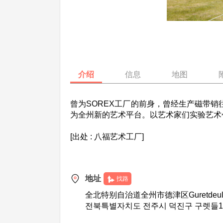
介绍
信息
地图
曾为SOREX工厂的前身，曾经生产磁带
为全州新的艺术平台。以艺术家们实验艺术
[出处 : 八福艺术工厂]
地址
找路
全北特别自治道全州市德津区Guretdeul
전북특별자치도 전주시 덕진구 구렛들1길