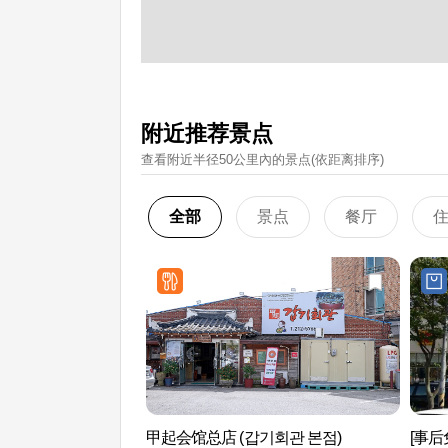
附近推荐景点
查看附近半径50公里內的景点(依距离排序)
全部
景点
餐厅
甲起会馆总店 (갑기회관 본점)
[事