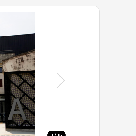
/
1
16