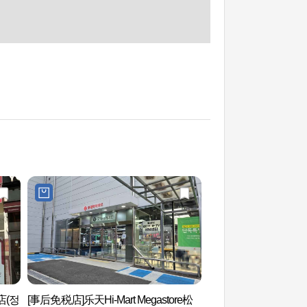
店(정
[事后免税店]乐天Hi-Mart Megastore松
德津公园 (덕진공원)