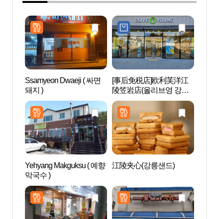
Ssamyeon Dwaeji ( 싸면
[事后免税店]欧利芙洋江
江陵
돼지 )
陵笠岩店(올리브영 강릉
(강릉
입암점)
Yehyang Makguksu ( 예향
江陵夹心(강릉샌드)
江陵
막국수 )