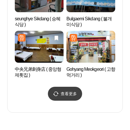
seunghye Sikdang ( 승혜
Bulgaemi Sikdang ( 불개
东洋刺
식당 )
미식당 )
수박물
中央兄弟刺身店 ( 중앙형
Gohyang Meokgeori ( 고향
松亭海
제횟집 )
먹거리 )
송정해
查看更多