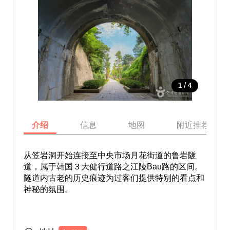
/
1
4
介绍
信息
地图
附近推荐景点
从笠岩洞开始连接至中央市场月花街道的鲁岩隧
道，属于韩国３大健行道路之江陵Bau路的区间。
隧道内古老的历史痕迹为过客们提供特别的看点和
神秘的氛围。