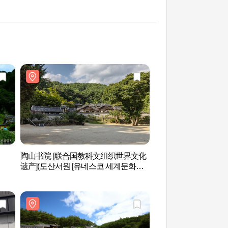
陶山书院 [联合国教科文组织世界文化
聋岩宗宅（농암종택
遗产](도산서원 [유네스코 세계문화유
산])