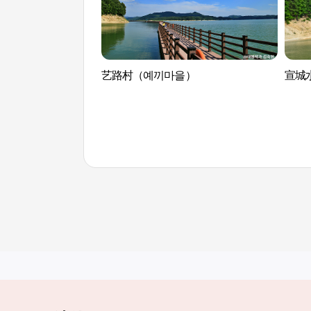
艺路村（예끼마을）
宣城