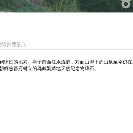
附近推荐景点
到访过的地方。亭子前面江水流淌，对面山脚下的山泉至今仍在
朝鲜总督府树立的鸟鹤繁殖地天然纪念物碑石。