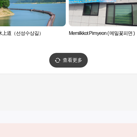
水上道（선성수상길）
Memilkkot Pimyeon ( 메밀꽃피면 )
查看更多
实用信息
服务