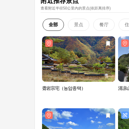
附近推荐景点
查看附近半径50公里內的景点(依距离排序)
全部
景点
餐厅
聋岩宗宅（농암종택）
清凉