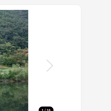
/
1
16