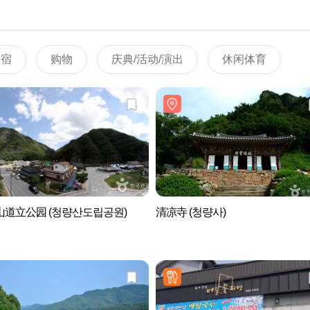
住宿
购物
庆典/活动/演出
休闲体育
山道立公园 (청량산도립공원)
清凉寺 (청량사)