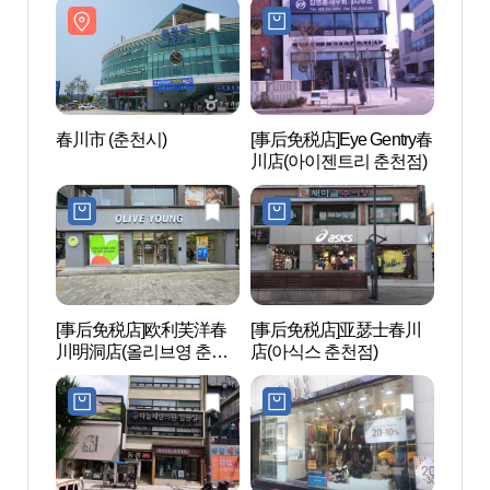
春川市 (춘천시)
[事后免税店]Eye Gentry春
春川市
川店(아이젠트리 춘천점)
[事后免税店]欧利芙洋春
[事后免税店]亚瑟士春川
春川
川明洞店(올리브영 춘천
店(아식스 춘천점)
(춘천
명동점)