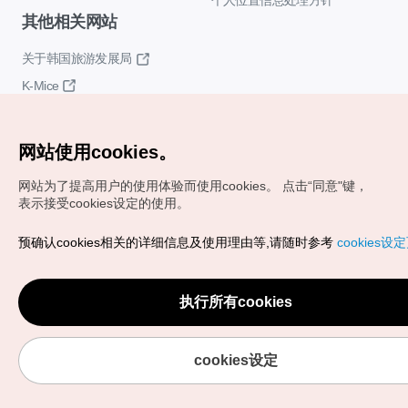
个人位置信息处理方针
其他相关网站
关于韩国旅游发展局
K-Mice
网站使用cookies。
网站为了提高用户的使用体验而使用cookies。
点击“同意"键，
表示接受cookies设定的使用。
Copyrights (c) 韩国旅游发展局版权所有
预确认cookies相关的详细信息及使用理由等,请随时参考
cookies设
如有相关疑问或建议，欢迎来信。
VISITKOREA官方邮箱
chnsim@knto.or.kr
执行所有cookies
cookies设定