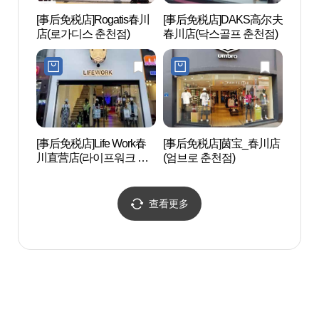
[事后免税店]Rogatis春川
[事后免税店]DAKS高尔夫
春川文
店(로가디스 춘천점)
春川店(닥스골프 춘천점)
문화예
[事后免税店]Life Work春
[事后免税店]茵宝_春川店
昭阳
川直营店(라이프워크 춘
(엄브로 춘천점)
녀상
천직영점)
查看更多