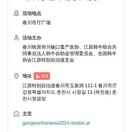
活动地点
春川市厅广场
活动主办
春川铁原华川杨口畜产农协、江原韩牛组合共
同事业法人韩牛自助金管理委员会、全国韩牛
协会江原特别自治道支会
地址
找路
江原特别自治道春川市玉泉洞 111-1 春川市厅
강원특별자치도 춘천시 시청길 11 (옥천동) 춘
천시청광장
主页
gangwonhanwoo2024.modoo.at