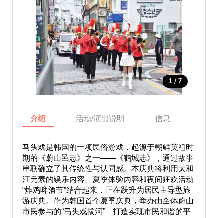
/
1
7
介绍
活动/演出说明
信息
庆典
马头戏是韩国的一项民俗游戏，起源于朝鲜英祖时
期的《蔚山邑志》之一——《鹤城志》，通过故事
串联确立了其传统性与认同感。本庆典将利用太和
江元素的娱乐内容、夏季体验内容和夜间狂欢活动
“炸鸡啤酒节”结合起来，正在跃升为居民主导型旅
游庆典。作为韩国首个夏季庆典，举办由全体蔚山
市民参与的“马头戏拔河”，打造实现市民和谐的平