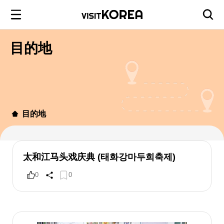
目的地
目的地
太和江马头戏庆典 (태화강마두희축제)
0
0