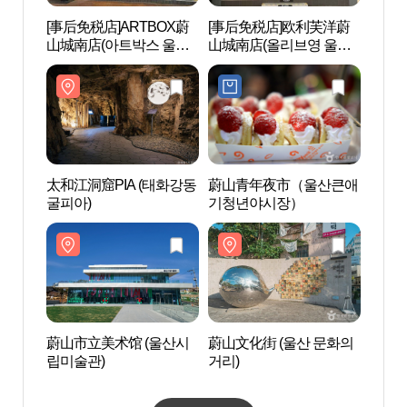
[事后免税店]ARTBOX蔚
[事后免税店]欧利芙洋蔚
蔚山市
山城南店(아트박스 울산
山城南店(올리브영 울산
립미술
성남점)
성남점)
太和江洞窟PIA (태화강동
蔚山青年夜市（울산큰애
蔚山大
굴피아)
기청년야시장）
애기집
蔚山市立美术馆 (울산시
蔚山文化街 (울산 문화의
太和
립미술관)
거리)
국가정