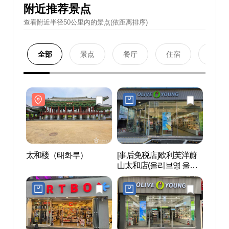
附近推荐景点
查看附近半径50公里內的景点(依距离排序)
全部
景点
餐厅
住宿
购物
太和楼（태화루）
[事后免税店]欧利芙洋蔚
太和
山太和店(올리브영 울산
태화점)