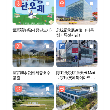
世宗端午祭(세종단오제)
总统记录展览馆 （대통
总统
령기록전시관）
령기
世宗湖水公园 세종호수
[事后免税店]乐天Hi-Mart
世宗
공원
世宗店(롯데하이마트 세
공원
종점)