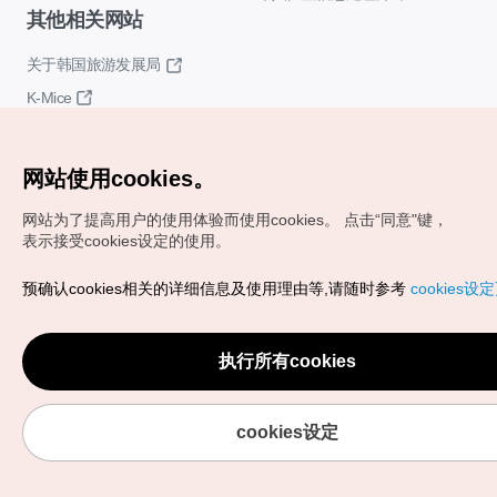
其他相关网站
关于韩国旅游发展局
K-Mice
网站使用cookies。
网站为了提高用户的使用体验而使用cookies。
点击“同意"键，
表示接受cookies设定的使用。
Copyrights (c) 韩国旅游发展局版权所有
预确认cookies相关的详细信息及使用理由等,请随时参考
cookies设
如有相关疑问或建议，欢迎来信。
VISITKOREA官方邮箱
chnsim@knto.or.kr
执行所有cookies
cookies设定