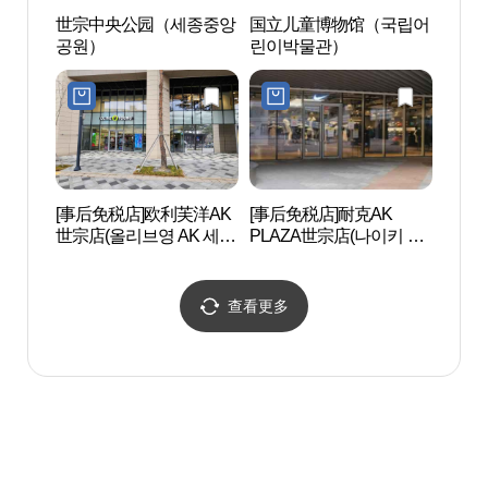
世宗中央公园（세종중앙
国立儿童博物馆（국립어
防筑
공원）
린이박물관）
천 음
[事后免税店]欧利芙洋AK
[事后免税店]耐克AK
低山
世宗店(올리브영 AK 세종
PLAZA世宗店(나이키 AK
전망
점)
플라자 세종점)
查看更多