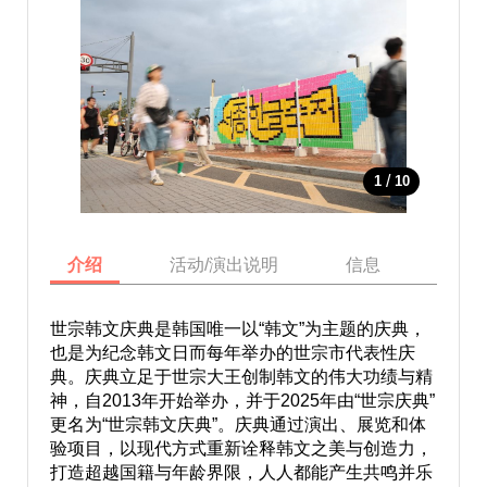
/
1
10
介绍
活动/演出说明
信息
地图
世宗韩文庆典是韩国唯一以“韩文”为主题的庆典，
也是为纪念韩文日而每年举办的世宗市代表性庆
典。庆典立足于世宗大王创制韩文的伟大功绩与精
神，自2013年开始举办，并于2025年由“世宗庆典”
更名为“世宗韩文庆典”。庆典通过演出、展览和体
验项目，以现代方式重新诠释韩文之美与创造力，
打造超越国籍与年龄界限，人人都能产生共鸣并乐