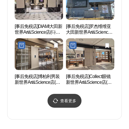
[事后免税店]DIAMI大田新
[事后免税店]罗杰维维亚
国立
世界Art&Science店(다이
大田新世界Art&Science
앙과
아미 대전신세계
店(로저비비에 대전신세
Art&Science점)
계 Art&Science점)
[事后免税店]博柏利男装
[事后免税店]Collect眼镜
货币博
新世界Art&Science店(버
新世界Art&Science店(콜
버리남성 대전신세계
렉트안경 대전신세계
Art&Science점)
Art&Science점)
查看更多