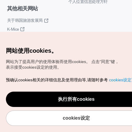
个人位置信息处理方针
其他相关网站
关于韩国旅游发展局
K-Mice
网站使用cookies。
网站为了提高用户的使用体验而使用cookies。
点击“同意"键，
表示接受cookies设定的使用。
Copyrights (c) 韩国旅游发展局版权所有
预确认cookies相关的详细信息及使用理由等,请随时参考
cookies设
如有相关疑问或建议，欢迎来信。
VISITKOREA官方邮箱
chnsim@knto.or.kr
执行所有cookies
cookies设定