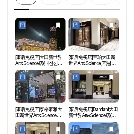
[事后免税店]大田新世界
[事后免税店]宝珀大田新
大田
Art&Science店(대전신세
世界Art&Science店(블랑
엑스포
계 Art&Science점)
팡 대전신세계
Art&Science점)
[事后免税店]泰格豪雅大
[事后免税店]Damiani大田
SMO
田新世界Art&Science店
新世界Art&Science店(다
(태그호이어 대전신세계
미아니 대전신세계
Art&Science점)
Art&Science점)