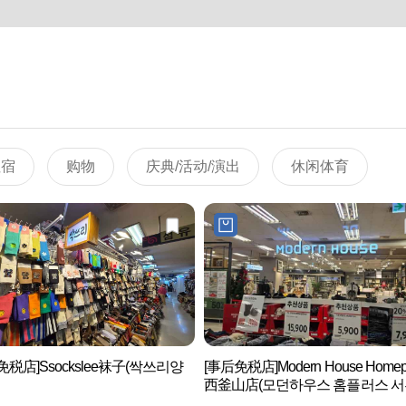
住宿
购物
庆典/活动/演出
休闲体育
免税店]Ssockslee袜子(싹쓰리양
[事后免税店]Modern House Homep
西釜山店(모던하우스 홈플러스 
점)