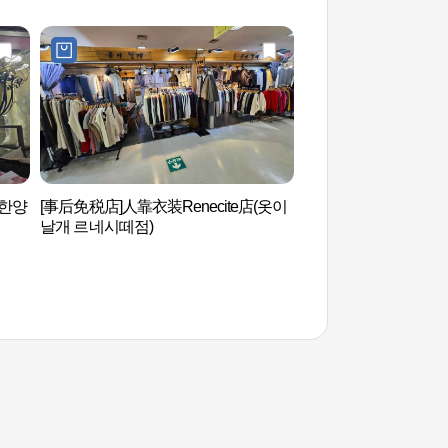
(한양
[事后免税店]人靠衣装Renecite店(옷이
洛东江河口环保中心
날개 르네시떼점)
센터