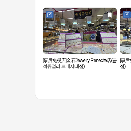
[事后免税店]金石Jewelry Renecite店(금
[事后
석쥬얼리 르네시떼점)
점)