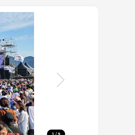
/
1
9