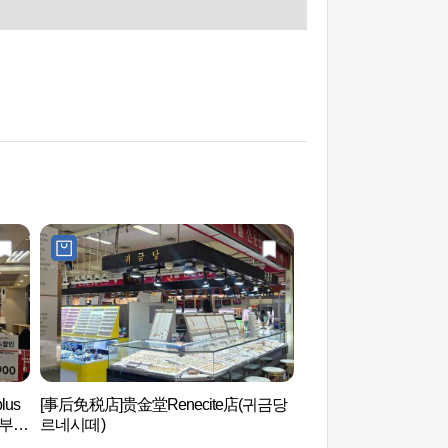
lus
[事后免税店]贵金堂Renecite店(귀금당
三乐生态公园（삼락
서부산
르네시떼)