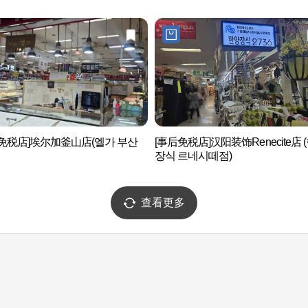
免税店]埃尔加釜山店(엘가 부산
[事后免税店]汉阳装饰Renecite店 
장식 르네시떼점)
查看更多