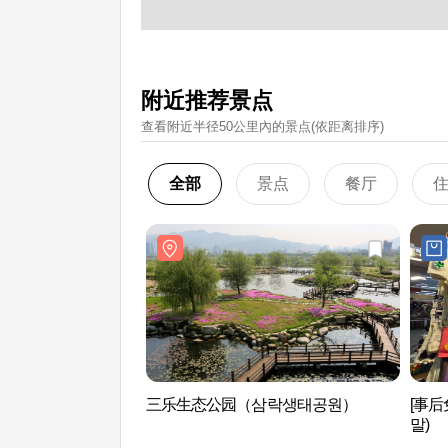
附近推荐景点
查看附近半径50公里內的景点(依距离排序)
全部
景点
餐厅
三乐生态公园（삼락생태공원）
[事后
말)