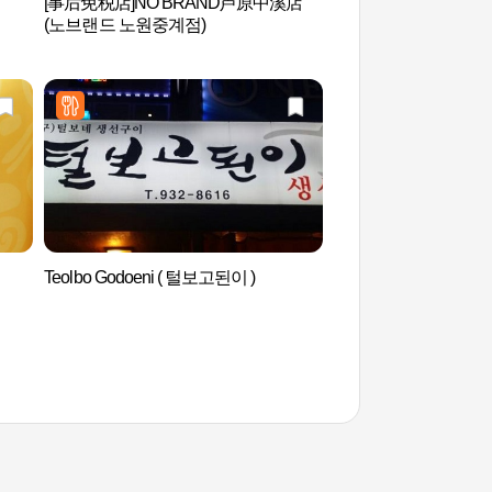
[事后免税店]NO BRAND芦原中溪店
首尔市立北首尔美术
(노브랜드 노원중계점)
서울미술관）
Teolbo Godoeni ( 털보고된이 )
陆军士官学校 육군