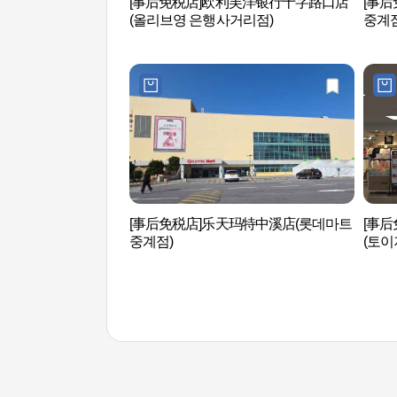
[事后免税店]欧利芙洋银行十字路口店
[事后
(올리브영 은행사거리점)
중계점
[事后免税店]乐天玛特中溪店(롯데마트
[事后
중계점)
(토이