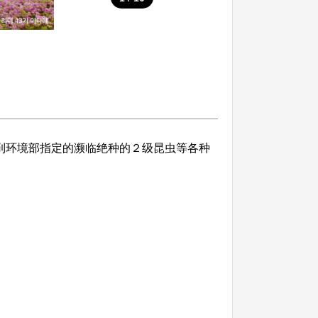
到环境部指定的濒临绝种的２级昆虫等各种