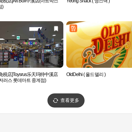
免税店]Art Box中溪店(아트박스
Yeong Snack ( 영스낵 )
)
免税店]Toysrus乐天玛特中溪店
OldDelhi ( 올드델리 )
저러스 롯데마트 중계점)
查看更多