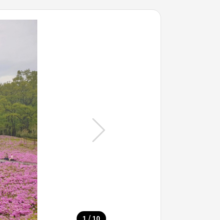
/
1
10