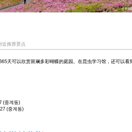
附近推荐景点
365天可以欣赏斑斓多彩蝴蝶的庭园。在昆虫学习馆，还可以看
 (중계동)
7 (중계동)