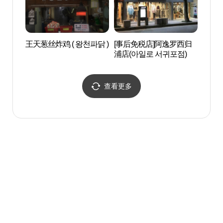
王天葱丝炸鸡 ( 왕천파닭 )
[事后免税店]阿逸罗西归
西归
浦店(아일로 서귀포점)
수함
查看更多