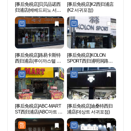
[事后免税店]贝贝品诺西
[事后免税店]K2西归浦店
李仲燮
归浦店(베베드피노 서귀
(K2 서귀포점)
술관)
포점)
[事后免税店]路易卡斯特
[事后免税店]KOLON
正房
西归浦店(루이까스텔 서
SPORT西归浦明洞路店
귀포점)
(코오롱스포츠 서귀포명
동로점)
[事后免税店]ABC-MART
[事后免税店]迪桑特西归
仙临
ST西归浦店(ABC마트 ST
浦店(데상트 서귀포점)
서귀포점)