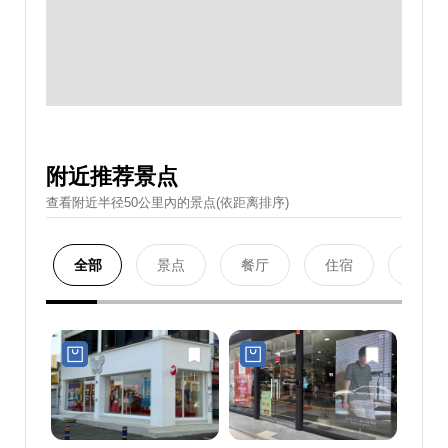
附近推荐景点
查看附近半径50公里內的景点(依距离排序)
全部
景点
餐厅
住宿
购物