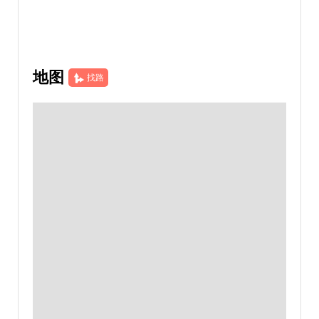
地图
找路