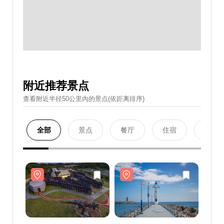
附近推荐景点
查看附近半径50公里內的景点(依距离排序)
全部
景点
餐厅
住宿
购物