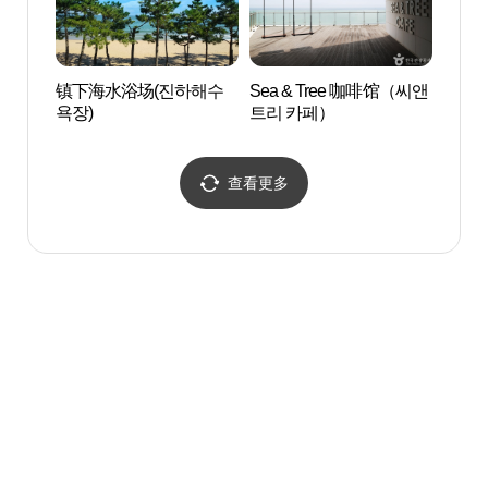
镇下海水浴场(진하해수
Sea & Tree 咖啡馆（씨앤
国立大
욕장)
트리 카페）
대운
查看更多