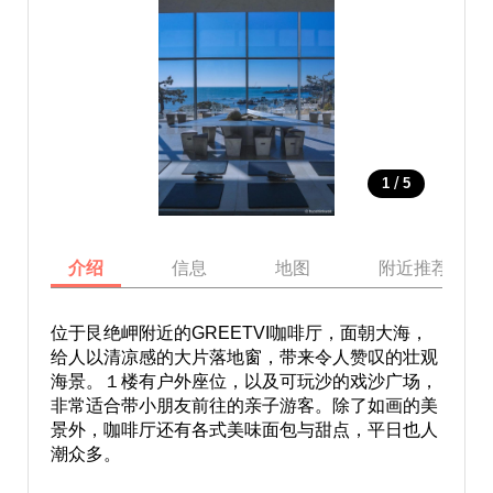
/
1
5
介绍
信息
地图
附近推荐景点
位于艮绝岬附近的GREETVI咖啡厅，面朝大海，
给人以清凉感的大片落地窗，带来令人赞叹的壮观
海景。１楼有户外座位，以及可玩沙的戏沙广场，
非常适合带小朋友前往的亲子游客。除了如画的美
景外，咖啡厅还有各式美味面包与甜点，平日也人
潮众多。