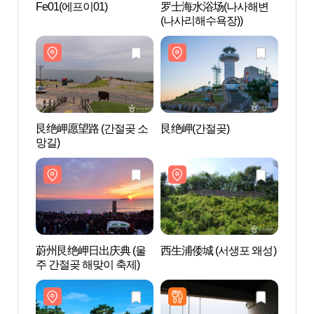
Fe01(에프이01)
罗士海水浴场(나사해변
Fe01
(나사리해수욕장))
艮绝岬愿望路 (간절곶 소
艮绝岬(간절곶)
艮绝岬
망길)
망길)
蔚州艮绝岬日出庆典 (울
西生浦倭城 (서생포 왜성)
西生浦
주 간절곶 해맞이 축제)