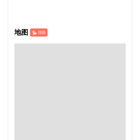
地图
找路