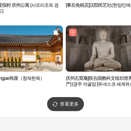
假村 庆州公寓 (사조리조트 경
[事后免税店]汉阳民艺社(한양민예
)
ongjae韩屋（청재한옥）
庆州石窟庵[联合国教科文组织世
产] (경주 석굴암 [유네스코 세계유산
查看更多