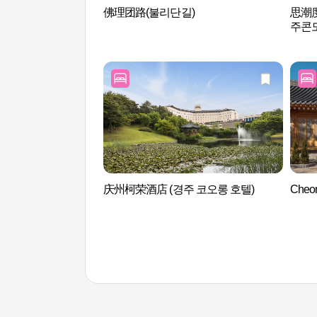
佛理团路(불리단길)
思潮度
주콘도
庆州柯荣酒店 (경주 코오롱 호텔)
Che