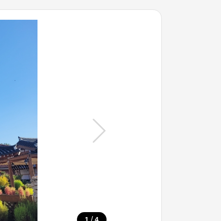
/
1
4