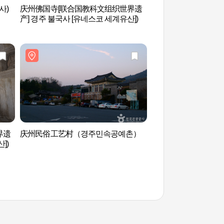
사)
庆州佛国寺[联合国教科文组织世界遗
佛理团路(불리단길)
产] 경주 불국사 [유네스코 세계유산])
界遗
庆州民俗工艺村（경주민속공예촌）
率居美术馆(솔거미
])