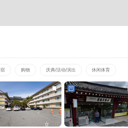
住宿
购物
庆典/活动/演出
休闲体育