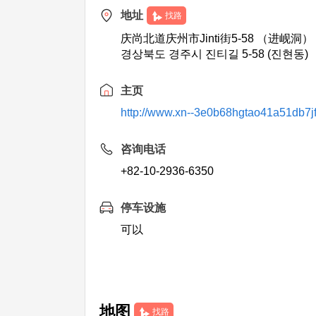
地址
找路
庆尚北道庆州市Jinti街5-58 （进岘洞）
경상북도 경주시 진티길 5-58 (진현동)
主页
http://www.xn--3e0b68hgtao41a51db7j
咨询电话
+82-10-2936-6350
停车设施
可以
地图
找路