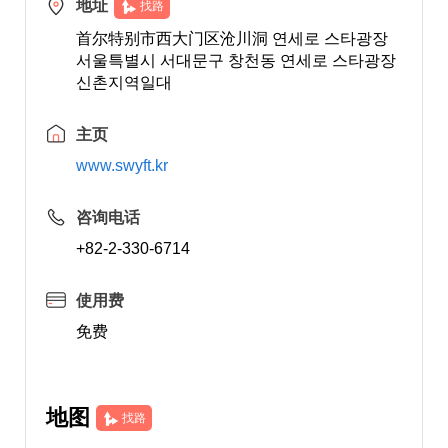
地址
找路
首尔特别市西大门区沧川洞 연세로 스타광장
서울특별시 서대문구 창천동 연세로 스타광장
신촌지역일대
主页
www.swyft.kr
咨询电话
+82-2-330-6714
使用费
免费
地图
找路