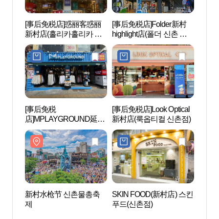
[事后免税店]惑丽客惑丽
[事后免税店]Folder新村
Geek 
新村店(홀리카홀리카 신
highlight店(폴더 신촌 하이
브하우
촌점)
라이트점)
[事后免税
[事后免税店]Look Optical
西江大
店]MPLAYGROUND延世
新村店(룩옵티컬 신촌점)
[Sogan
店(엠플레이그라운드 연
세점)
新村水枪节 신촌물총축
SKIN FOOD(新村店) 스킨
Alt 
제
푸드(신촌점)
루프)