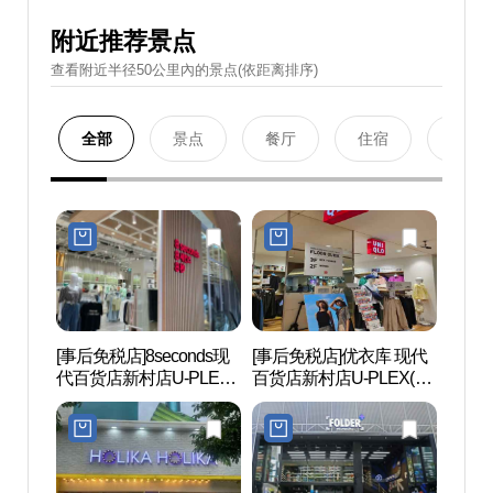
附近推荐景点
查看附近半径50公里內的景点(依距离排序)
全部
景点
餐厅
住宿
购物
[事后免税店]8seconds现
[事后免税店]优衣库 现代
延世路
代百货店新村店U-PLEX
百货店新村店U-PLEX(유
店(에잇세컨즈 현대백화
니클로 현대백화점 신촌
점 신촌점 유플렉스)
점 유플렉스)