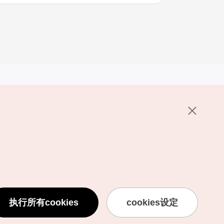
其他相关网站
关于韩国旅游发展局
K-Mice
护政策
置
说明
用条款
执行所有cookies
cookies设定
息处理方针