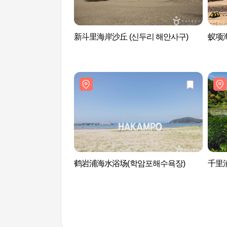
新斗里海岸沙丘 (신두리 해안사구)
蚁项
鹤岩浦海水浴场(학암포해수욕장)
千里浦