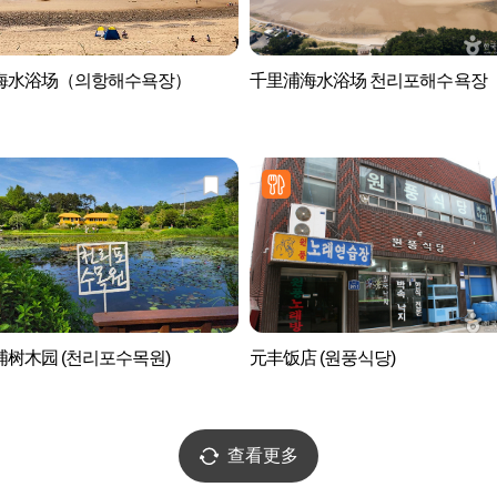
海水浴场（의항해수욕장）
千里浦海水浴场 천리포해수욕장
树木园 (천리포수목원)
元丰饭店 (원풍식당)
查看更多