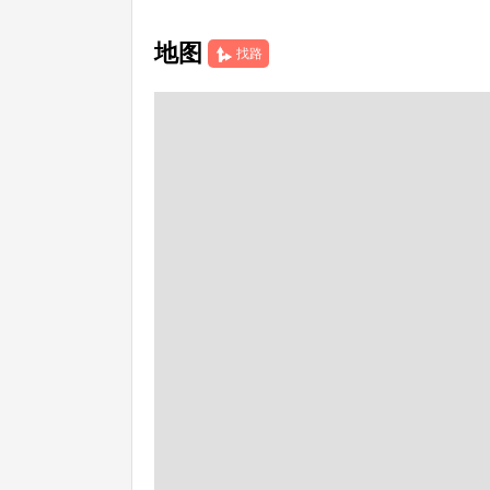
地图
找路