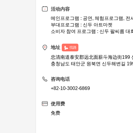
活动内容
메인프로그램 : 공연, 체험프로그램, 전
부대프로그램 : 신두 아트마켓
소비자 참여 프로그램 : 신두 팔씨름 대회
地址
找路
忠清南道泰安郡远北面薪斗海边街199 
충청남도 태안군 원북면 신두해변길 19
咨询电话
+82-10-3002-6869
使用费
免费