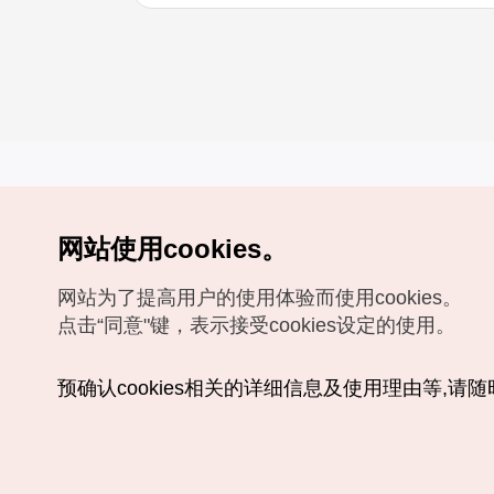
网站使用cookies。
Copyrights (c) 韩国旅游发展局版权所有
网站为了提高用户的使用体验而使用cookies。
如有相关疑问或建议，欢迎来信。
VISITKOREA官方邮箱
chnsim@knto.or.kr
点击“同意"键，表示接受cookies设定的使用。
预确认cookies相关的详细信息及使用理由等,请