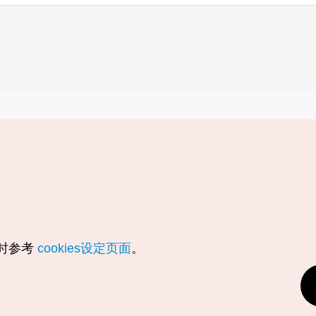
实用信息
服务
韩国旅游发展局手机应用程序
服务条款
1330韩国旅游咨询翻译热线
个人信息保
韩国旅游指南与地图
Cookie 设
数字图书 / 电子书
Cookie的
随时参考
cookies设定页面
。
Odii
定位服务使
个人位置信