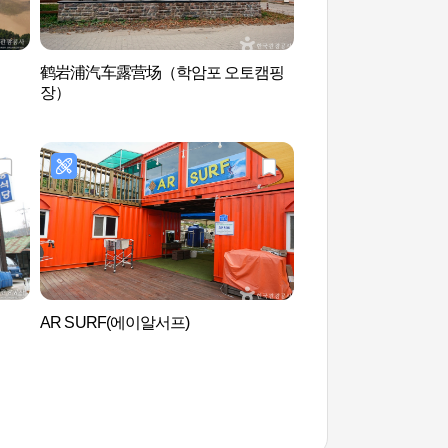
鹤岩浦汽车露营场（학암포 오토캠핑
新斗里海岸沙丘 (신
장）
AR SURF(에이알서프)
千里浦树木园 (천리