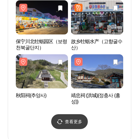
촉진 행사）
保宁川北牡蛎园区（보령
故乡牡蛎水产（고향굴수
靖忠祠
천북굴단지）
산）
성))
秋阳祠(추양사)
靖忠祠 (洪城)(정충사 (홍
看月
성))
(서산)
查看更多