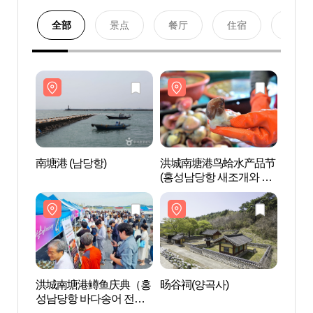
全部
景点
餐厅
住宿
购物
南塘港 (남당항)
洪城南塘港鸟蛤水产品节
南塘港
(홍성남당항 새조개와 함
께하는 수산물 축제)
洪城南塘港鳟鱼庆典（홍
旸谷祠(양곡사)
保宁
성남당항 바다송어 전국
천북
요리대회 및 수산물 소비