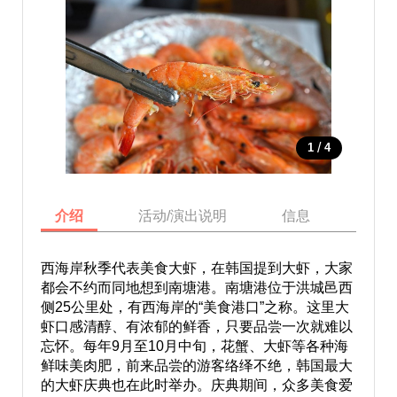
/
1
4
介绍
活动/演出说明
信息
地图
西海岸秋季代表美食大虾，在韩国提到大虾，大家
都会不约而同地想到南塘港。南塘港位于洪城邑西
侧25公里处，有西海岸的“美食港口”之称。这里大
虾口感清醇、有浓郁的鲜香，只要品尝一次就难以
忘怀。每年9月至10月中旬，花蟹、大虾等各种海
鲜味美肉肥，前来品尝的游客络绎不绝，韩国最大
的大虾庆典也在此时举办。庆典期间，众多美食爱