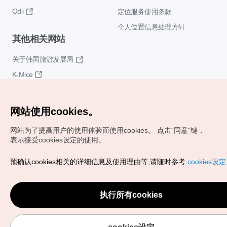
Odii
定位服务使用条款
个人位置信息处理方针
其他相关网站
关于韩国旅游发展局
K-Mice
网站使用cookies。
网站为了提高用户的使用体验而使用cookies。
点击“同意"键，
表示接受cookies设定的使用。
Copyrights (c) 韩国旅游发展局版权所有
预确认cookies相关的详细信息及使用理由等,请随时参考
cookies设
如有相关疑问或建议，欢迎来信。
VISITKOREA官方邮箱
chnsim@knto.or.kr
执行所有cookies