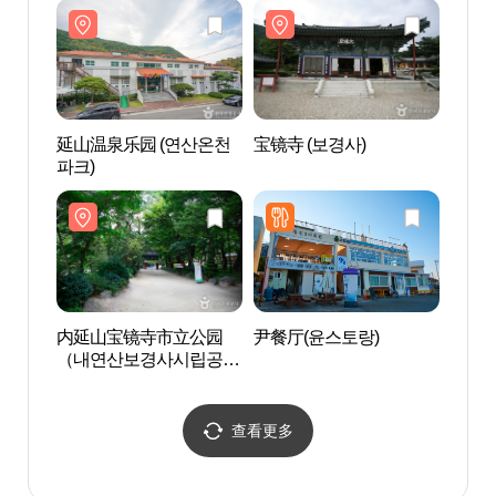
延山温泉乐园 (연산온천
宝镜寺 (보경사)
内延
파크)
（내
원）
内延山宝镜寺市立公园
尹餐厅(윤스토랑)
庆尚北
（내연산보경사시립공
도수목
원）
查看更多