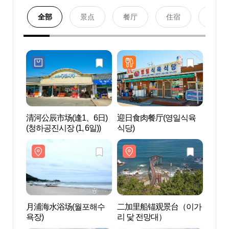
全部
景点
餐厅
住宿
购物
清河公辰市场(逢1、6日)
迎日食肉餐厅(영일식육
月浦
(청하공진시장 (1, 6일))
식당)
욕장)
月浦海水浴场(월포해수
二加里船锚观景台（이가
延山温
욕장)
리 닻 전망대）
파크)