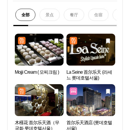
全部
景点
餐厅
住宿
购物
Mojji Cream ( 모찌크림 )
La Seine 首尔乐天 (라세
首尔
느 롯데호텔서울)
그레뱅
木槿花 首尔乐天酒（무
首尔乐天酒店 (롯데호텔
明洞
궁화 롯데호텔서울）
서울)
극장